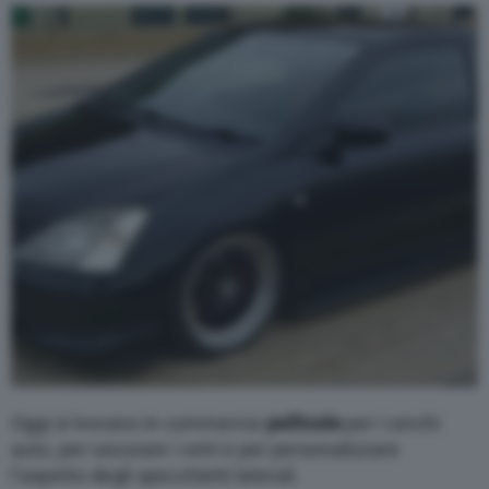
Varie
Oggi si trovano in commercio
pellicole
per i cerchi
auto, per oscurare i vetri e per personalizzare
l’aspetto degli specchietti laterali.