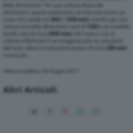
dalle dimensioni. Per una vettura di piccole
dimensioni, questo particolare servizio può avere un
costo che oscilla tra
800
e
1200 euro
, mentre per una
vettura di medie dimensioni sarà di
1300
e un modello
family sarà di circa
2000 euro
. Nel caso in cui, si
volesse effettuare il car wrapping solo su una parte
dell’auto, allora il costo potrà essere di circa
200 euro
o poco più.
Ultima modifica: 30 Giugno 2017
Altri Articoli: