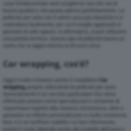
cosa fondamentale sarà sceglierne una che sia di
buona qualità e che possa aderire perfettamente. Le
pellicole per auto con il calore sono più elastiche e si
estendono facilmente, per cui è meglio applicarle in
giornate di sole oppure, in alternativa, si può utilizzare
una pistola termica. Questo tipo di pellicola hanno un
costo che si aggira intorno ai 60 euro circa.
Car wrapping, cos’é?
Oggi è molto richiesto anche il cosiddetto
Car
wrapping,
proprio utilizzando le pellicole per auto.
Generalmente è un servizio particolare che viene
effettuato presso centri specializzati e consente di
risparmiare rispetto alla classica verniciatura, oltre a
garantire un effetto personalizzato e molto resistente.
Non vi è un tariffario stabilito cui fare riferimento,
poiché il costo dipende anche dal modello dell’auto e