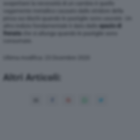
sospettare la necessità di un cambio è quello
vagamente metallico causato dallo stridore della
pinza sui dischi quando le pastiglie sono usurate. Un
altro indizio fondamentale è dato dallo
spazio di
frenata
che si allunga quando le pastiglie sono
consumate.
Ultima modifica: 23 Dicembre 2020
Altri Articoli: