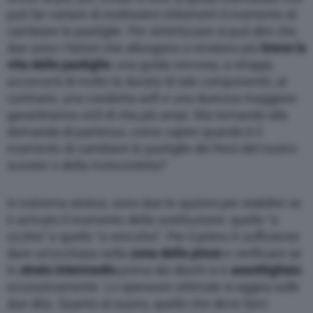
può far variare di moltissimi chilometri il momento di
cambiare le pastiglie. Per sintetizzare si può dire che
due sono i fattori che allungano o rendono più
breve la
vita delle pastiglie
: una guida nervosa, a strappi,
accorcerà di molto la durata di tale componente; al
contrario, una condotta soft e una durezza maggiore
garantiranno cicli di vita più ampi. Ma tornando alla
domanda di partenza: come capire quando è il
momento di cambiare le pastiglie dei freni del nostro
scooter o della motocicletta?
In estrema sintesi, sono due le opzioni per stabilire se
è arrivato il momento della sostituzione: quello “a
occhio” e quello “a orecchio”. Per il primo è sufficiente
dare un’occhiata nella
zona delle pinze
e verificare se
lo
strato intermedio
prima dei dischi si è
assottigliato
eccessivamente. Lo spessore ottimale si aggira sulle
due dita. Quanto al suono, quello che deve farci