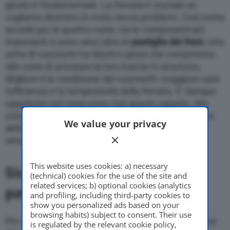
giusto è fondamentale. La frenata è cruciale se
vogliamo divertirci in moto senza problemi. Così come
accade per le quattro ruote, tra le componenti più
importanti ci sono senz’altro le
pastiglie dei freni.
Una
sorta di cuscinetti tra dischi e pinze che consentono
alle ruote di arrestare la loro marcia in sicurezza.
Migliore è la condizione dei cuscinetti, maggiore sarà
l’efficienza e la tempestività della frenata. E’ dunque
opportuno non trascurare mai questo aspetto. Ma
come capire se e quando cambiare le pastiglie freni
We value your privacy
della nostra moto? Te lo spieghiamo in poche e
semplici righe.
This website uses cookies: a) necessary
Sicurezza in moto: le
(technical) cookies for the use of the site and
related services; b) optional cookies (analytics
pastiglie
and profiling, including third-party cookies to
show you personalized ads based on your
browsing habits) subject to consent. Their use
Per un automobilista il compito è molto più semplice
is regulated by the relevant cookie policy,