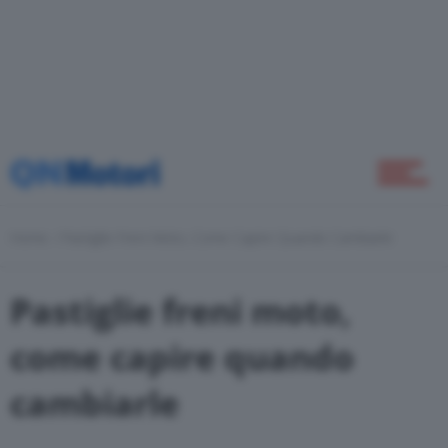
Novità
Green
Home
Pastiglie Freni Moto, Come Capire Quando Cambiarle
Self Drive
Pastiglie freni moto,
Come Fare
come capire quando
cambiarle
Motor Valley Fest