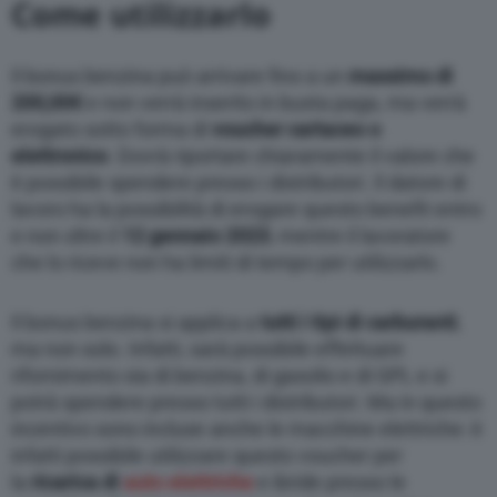
Come utilizzarlo
Il bonus benzina può arrivare fino a un
massimo di
200,00€
e non verrà inserito in busta paga, ma verrà
erogato sotto forma di
voucher cartaceo o
elettronico
. Dovrà riportare chiaramente il valore che
è possibile spendere presso i distributori. Il datore di
lavoro ha la possibilità di erogare questo benefit entro
e non oltre il
12 gennaio 2023
, mentre il lavoratore
che lo riceve non ha limiti di tempo per utilizzarlo.
Il bonus benzina si applica a
tutti i tipi di carburanti
,
ma non solo. Infatti, sarà possibile effettuare
rifornimento sia di benzina, di gasolio e di GPL e si
potrà spendere presso tutti i distributori. Ma in questo
incentivo sono incluse anche le macchine elettriche: è
infatti possibile utilizzare questo voucher per
la
ricarica di
auto elettriche
e ibride presso le