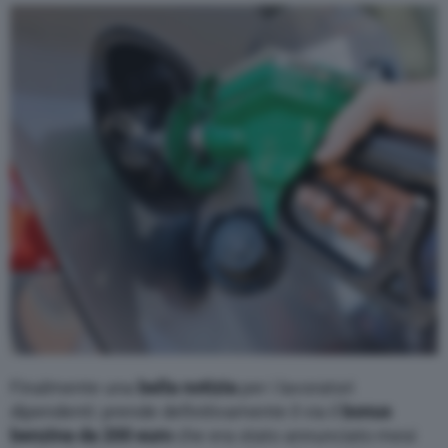
Varie
Finalmente una
bella notizia
per i lavoratori
dipendenti: prende definitivamente il via il
bonus
benzina da 200 euro
che era stato annunciato mesi