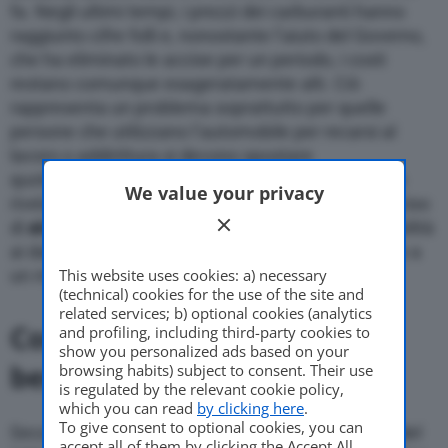
fa. Negli ultimi tempi, i prezzi dei carburanti hanno
raggiunto cifre folli e, nonostante l’aiuto del Governo,
che ha eliminato le accise per un periodo, i costi
restano comunque esageratamente alti. Ciò
rappresenta un problema soprattutto per quelle
persone che utilizzano l’automobile per recarsi al
lavoro o addirittura si devono spostare
quotidianamente per lavoro, e tali aumenti si sono
We value your privacy
rivelati insostenibili. Ecco perché il Governo ha deciso
di
aiutare ulteriormente
i cittadini, dando la possibilità
ai datori di lavoro di erogare un bonus benzina fino a
This website uses cookies: a) necessary
un massimo di 200,00€.
(technical) cookies for the use of the site and
related services; b) optional cookies (analytics
Come funziona il bonus
and profiling, including third-party cookies to
show you personalized ads based on your
benzina
browsing habits) subject to consent. Their use
is regulated by the relevant cookie policy,
which you can read
by clicking here
.
To give consent to optional cookies, you can
Secondo una circolare dell’
Agenzia delle Entrate
del
accept all of them by clicking the Accept All