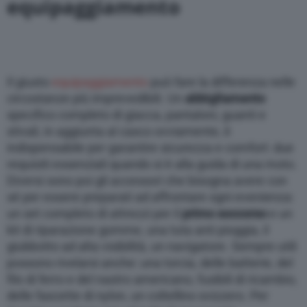
equipaggiamento
Il giusto
equipaggiamento
può fare la differenza nelle
circostanze più imprevedibili. Un
abbigliamento
specifico completo di giacca, pantaloni, guanti e
stivali, in aggiunta al casco ovviamente, è
indispensabile per garantire sicurezza e comfort: due
requisiti essenziali quando si è alla guida di una moto.
Diversi sono poi gli accessori che bisogna avere con
sé per essere preparati ad affrontare ogni evenienza:
un set completo di attrezzi per il
primo soccorso
e un
kit di riparazione gomme, una tuta anti pioggia, il
giubbotto ad alta visibilità, un navigatore. Sempre utili
possono rivelarsi anche: una torcia, delle batterie, del
filo di ferro e del nastro americano, fusibili di ricambio,
delle fascette di nylon, un coltellino svizzero. Per