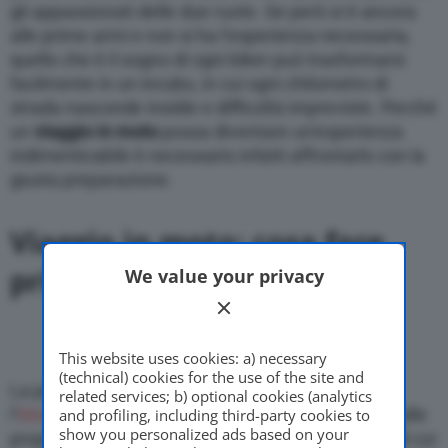
gli appassionati delle due ruote. Se però si è ancora
alle prime armi e non si ha l’esperienza necessaria,
quello che è il sogno di ogni biker può trasformarsi
facilmente in un incubo, in cui ogni chilometro di
strada nasconde insidie e difficoltà impreviste. Perché
un
viaggio in moto
possa diventare un’esperienza
indimenticabile è necessario infatti affrontarlo con la
giusta preparazione.
Viaggio in moto: cosa fare
prima di partire
We value your privacy
This website uses cookies: a) necessary
(technical) cookies for the use of the site and
La prima cosa da fare è pianificare con cura
related services; b) optional cookies (analytics
l’
itinerario
, progettando un tragitto proporzionato alle
and profiling, including third-party cookies to
show you personalized ads based on your
proprie capacità e alle caratteristiche della moto di cui