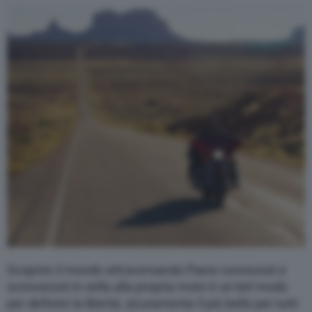
Varie
Scoprire il mondo attraversando Paesi conosciuti e
sconosciuti in sella alla propria moto è un bel modo
per definire la libertà; sicuramente il più bello per tutti