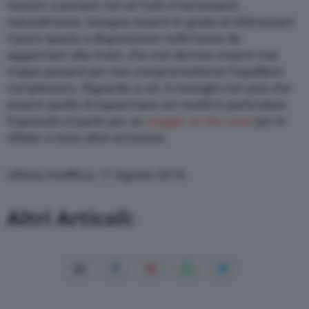
riuscire a portare con sé tutto il necessario,
naturalmente, bisogna essere in grado di ottimizzare
il poco spazio a disposizione nelle borse da
agganciare alla moto, che non devono essere mai
troppo pesanti per non comprometterne l’equilibrio
complessivo. Riguardo a ciò, il consiglio non può che
essere quello di risparmiare sui vestiti in particolare.
Dopotutto si parte per un
viaggio
on the road
: per le
sfilate ci sono altre occasioni.
Ultima modifica: 17 Agosto 2018
Altri Articoli: