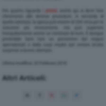
Per quanto riguarda i
prezzi
, anche qui si deve fare
riferimento alle diverse procedure. A seconda di
quella adottata, la spesa può essere di 20€ circa per le
soluzioni più economiche, ma può superare
tranquillamente anche un centinaio di euro. È dunque
preferibile farsi fare un preventivo dai negozi
specializzati o dalla casa madre per evitare brutte
sorprese a lavoro ultimato.
Ultima modifica: 20 Febbraio 2018
Altri Articoli: