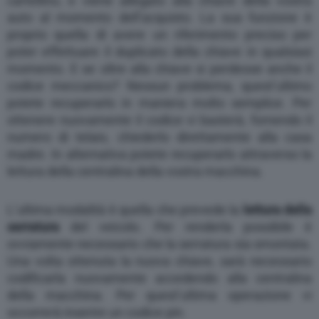
cartellino, e viene allegato alla chiave della vostra
auto al momento dell’acquisto. La sua funzione è
proprio quella di avere un riferimento preciso per
poter effettuare il duplicato della chiave in qualsiasi
momento. E se oltre alla chiave si perdesse anche il
codice meccanico? Nessun problema, quest’ultimo
potete recuperarlo in maniera molto semplice. Per
ottenere nuovamente il codice vi basterà, fornendo il
numero di telaio, chiederlo direttamente alla casa
madre. In alternativa potete recuperarlo attraverso la
lettura della centralina della vostra macchina.
L’ultima modalità è quella che prevede la
lettura della
serratura
del veicolo. Per renderla possibile è
ovviamente necessario che la serratura sia smontata.
Una volta ottenuta la nuova chiave, sarà necessario
codificarla nuovamente accedendo alla centralina
della macchina. Per quest’ultima operazione vi
occorrerà inserire un codice pin.