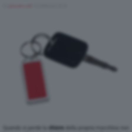
Di
joincom.coll
10 Febbraio 2018
Varie
Quando si perde la
chiave
della propria macchina non