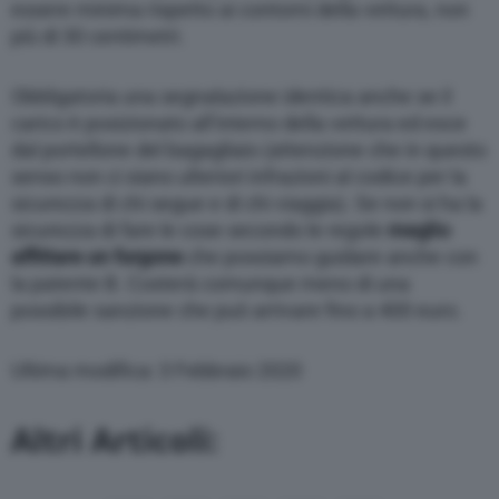
essere minima rispetto ai contorni della vettura, non
più di 30 centimetri.
Obbligatoria una segnalazione identica anche se il
carico è posizionato all’interno della vettura ed esce
dal portellone del bagagliaio (attenzione che in questo
senso non ci siano ulteriori infrazioni al codice per la
sicurezza di chi segue e di chi viaggia). Se non si ha la
sicurezza di fare le cose secondo le regole
meglio
affittare un furgone
che possiamo guidare anche con
la patente B. Costerà comunque meno di una
possibile sanzione che può arrivare fino a 400 euro.
Ultima modifica: 3 Febbraio 2020
Altri Articoli: