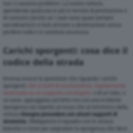
non ci saranno problemi. La nostra vettura,
spendendo qualcosa in più in termini di prestazione e
di consumi (anche se i case sono quasi sempre
aerodinamici) ci farà arrivare a destinazione senza
perdere nulla e in assoluta sicurezza.
Carichi sporgenti: cosa dice il
codice della strada
Diversa invece la questione che riguarda i carichi
sporgenti:
che si tratti di una bicicletta, regolarmente
assicurata su un supporto omologato,
o di un tubo, o
un asse, appoggiata sul tetto ma con una evidente
sporgenza sia rispetto al muso che al retrotreno della
vettura
bisogna procedere con alcuni supporti di
sicurezza.
Obbligatorio il riquadro con le strisce
bianche e rosse per segnalare la sporgenza che deve