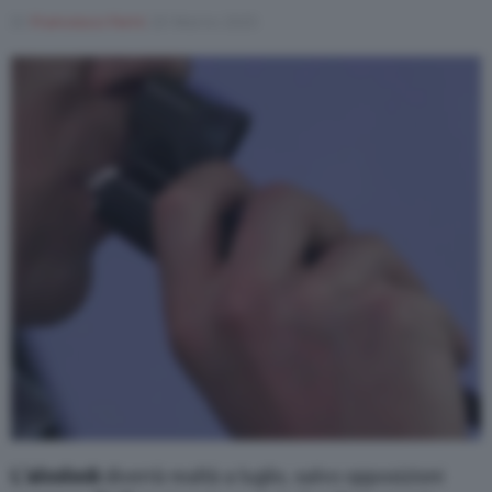
Di
Francesco Forni
20 Marzo 2025
L’alcolock
diverrà realtà a luglio, salvo opposizioni