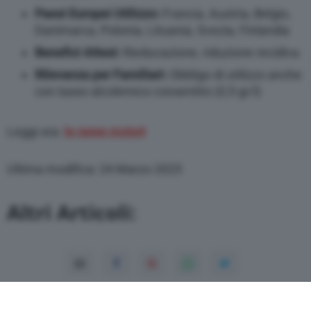
Paesi Europei Utilizzo:
Francia, Austria, Belgio,
Danimarca, Polonia, Lituania, Svezia, Finlandia
Benefici Attesi:
Rieducazione, riduzione recidiva
Rilevanza per Familiari:
Obbligo di utilizzo anche
con tasso alcolemico consentito (0,5 gr/l)
Leggi ora:
le news motori
Ultima modifica: 24 Marzo 2025
Altri Articoli: