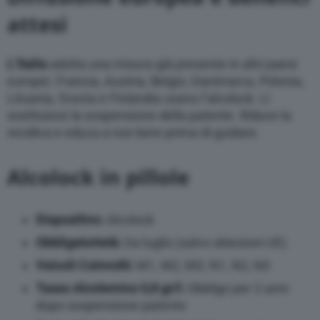
attesi
L’Italia
adotta una misura già presente in altri paesi
europei. Francia, Austria, Belgio, Danimarca, Polonia,
Lituania, Svezia e Finlandia usano l’alcolock. Lì
sostituisce la sospensione della patente. Riduce la
recidiva e educa a non bere prima di guidare.
Alcolock in pillole
Dispositivo:
Alcolock
Obbligatorietà:
Da luglio (salvo obiezioni UE)
Veicoli Coinvolti:
M1, M2, M3, N1, N2, N3
Tasso Alcolemico 0,8 gr/l:
Obbligo per 2 anni
dopo sospensione patente