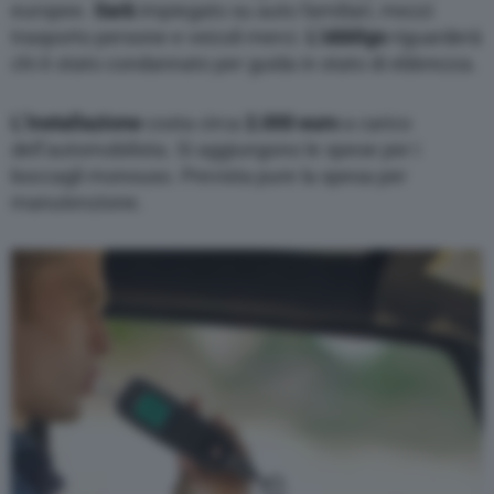
europee.
Sarà
impiegato su auto familiari, mezzi
trasporto persone e veicoli merci.
L’obbligo
riguarderà
chi è stato condannato per guida in stato di ebbrezza.
L’installazione
costa circa
2.000 euro
a carico
dell’automobilista. Si aggiungono le spese per i
boccagli monouso. Prevista pure la spesa per
manutenzione.