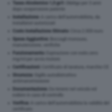
Tasso Alcolemico 1,5 gr/l:
Obbligo per 3 anni
dopo sospensione patente
Installazione:
A carico dell’automobilista, da
installatori autorizzati
Costo Installazione Stimato:
Circa 2.000 euro
Spese Aggiuntive:
Boccagli monouso,
manutenzione, verifiche
Funzionamento:
Espirazione con esito zero
mg/ml per avvio motore
Certificazioni:
Certificato di taratura, marchio CE
Sicurezza:
Sigillo autodistruttivo
antimanomissione
Documentazione:
Da tenere nel veicolo ed
esibire in caso di controllo
Verifica:
A carico dell’automobilista la validità del
certificato