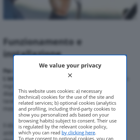
Funzionamento
e
installazione
We value your privacy
Per
avviare il motore servirà espirare nell’alcolock.
L’avvio
sarà possibile solo con esito negativo (zero
mg/ml).
Installatori
autorizzati monteranno il
This website uses cookies: a) necessary
dispositivo. Dovranno rilasciare un certificato di
(technical) cookies for the use of the site and
taratura. Forniranno indicazioni per uso e
related services; b) optional cookies (analytics
manutenzione.
and profiling, including third-party cookies to
show you personalized ads based on your
browsing habits) subject to consent. Their use
Il dispositivo avrà
marchio CE
. Un sigillo
is regulated by the relevant cookie policy,
which you can read
by clicking here
.
antimanomissione impedirà alterazioni. La
To give consent to optional cookies, you can