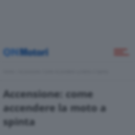
Novità
Green
Home
Accensione: Come Accendere La Moto A Spinta
Self Drive
Accensione: come
Come Fare
accendere la moto a
spinta
Motor Valley Fest