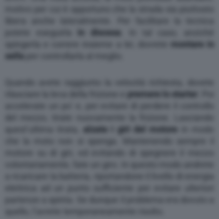
motivo per cui è opportuno che la strada sia piuttosto
libera anche lateralmente. Per facilitare la tecnica
potete eseguirla
in discesa
. In tal caso, anziché
spingerla e correre insieme a lei, dovrete
montare in
sella
per controllarla al meglio.
Quando avete raggiunto la velocità richiesta, dovete
rilasciare la leva della frizione e
premere lo starter
. Poi
accelerate un po’ e, per evitare di perdere il controllo
del mezzo, tirate nuovamente la frizione. Lasciando
quest’ultima tirata,
alzate i giri del motore
in modo
che la moto non si spenga. Mantenendo sempre il
motore su di giri, ed evitando di spegnere il mezzo
volontariamente, fate un giro. In questo modo andrete
a ricaricare la batteria, riportandone il livello di energia
elettrica ad un punto sufficiente per evitare ulteriori
partenze a spinta. Se dunque il problema era dovuto a
quello, l’avrete temporaneamente risolto.