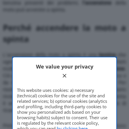
benzina presenti dei problemi,
l’accensione
della
moto può avvenire a spinta.
Perché accendere la moto a
spinta
L’accensione della moto a spinta è una
tecnica
che
ogni motociclista dovrebbe conoscere. Si rivela infatti
We value your privacy
molto utile nel caso in cui si abbia la
moto in panne
.
Ciò può essere dovuto dalla
batteria
ormai scarica o
da inconvenienti legati al sistema di benzina. Per
risolvere questi problemi è ovviamente necessario
This website uses cookies: a) necessary
(technical) cookies for the use of the site and
rivolgersi al meccanico. Ma con l’accensione a spinta
related services; b) optional cookies (analytics
è ancora possibile
far partire la moto
, tentando di
and profiling, including third-party cookies to
ricaricare un po’ la batteria.
show you personalized ads based on your
browsing habits) subject to consent. Their use
is regulated by the relevant cookie policy,
Prima di partire in questo modo, però, è opportuno
which you can read
by clicking here
.