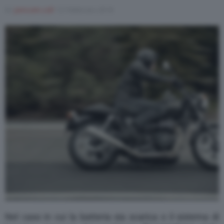
Di
joincom.coll
12 Febbraio 2018
Varie
Nel caso in cui la batteria sia scarica o il sistema di