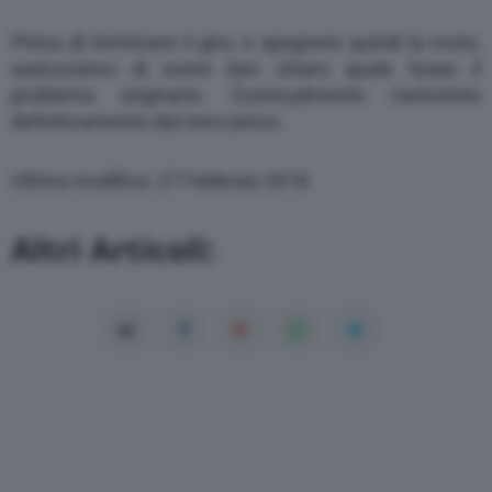
Prima di terminare il giro, e spegnere quindi la moto,
assicuratevi di avere ben chiaro quale fosse il
problema originario. Eventualmente risolvetelo
definitivamente dal meccanico.
Ultima modifica: 27 Febbraio 2018
Altri Articoli: