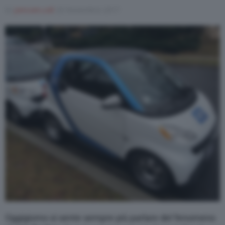
Di
joincom.coll
20 Novembre 2017
Varie
Oggigiorno si sente sempre più parlare del fenomeno