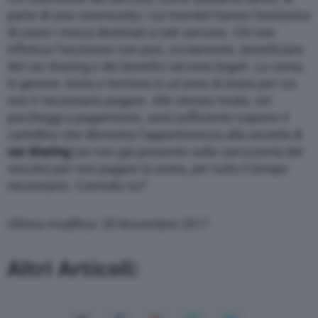
parte di una community i cui membri hanno l’esclusiva
di usare i mezzi destinati a tale servizio. Chi non
effettua l’iscrizione non può, ovviamente, beneficiare
del car sharing e dei benefici ad esso legati. La corsa,
in genere, inizia e termina in un’area di sosta per cui
non è necessario pagare. Allo stesso modo, nei
parcheggi a pagamento, sarà sufficiente esporre il
cartellino che dimostra l’appartenenza alla società di
car sharing
(se non già presente sulla carrozzeria del
veicolo) per non pagare la sosta, per tutto il tempo
necessario. Comodo no?
Ultima modifica: 20 Novembre 2017
Altri Articoli: