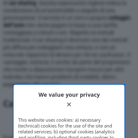
di
car sharing
. Questa espressone inglese indica la
condivisione di un’automobile a seguito di una
prenotazione. Il servizio è un vero e proprio
noleggio
dell’auto
che viene pagato in base a una tariffa
conteggiata a minuti o ore. Rispetto ai metodi
tradizionali, il car sharing è divenuto uno dei metodi
più diffusi per noleggiare una vettura, e con un
notevole risparmio di denaro per chi ne usufruisce. Il
vantaggio, tuttavia, è anche da parte del proprietario
che mette a disposizione il proprio mezzo per altri
individui che hanno problemi di mobilità, dietro
pagamento del servizio.
We value your privacy
Car sharing
This website uses cookies: a) necessary
(technical) cookies for the use of the site and
related services; b) optional cookies (analytics
Il car sharing è un servizio che, di norma, inizia e
and profiling, including third-party cookies to