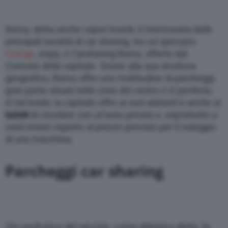
Roma, detta anche caput mundi, è interessata dalle
principali società di car sharing, tra cui spiccano
Car2go
, enjoy, e Carsharing Roma, offerto dal
Comune della capitale. Grazie alla sua struttura
geografica, Roma offre una moltitudine di parcheggi,
gran parte situati nelle zone del centro e in periferia.
In tal modo, la capitale offre ai suoi abitanti e anche ai
turisti
di circolare con un’auto privata e, soprattutto a
costi irrisori rispetto al prezzo previsto per il noleggio
di una macchina.
Parcheggi car sharing
Chi usufruisce del servizio, come abbiamo detto, fa