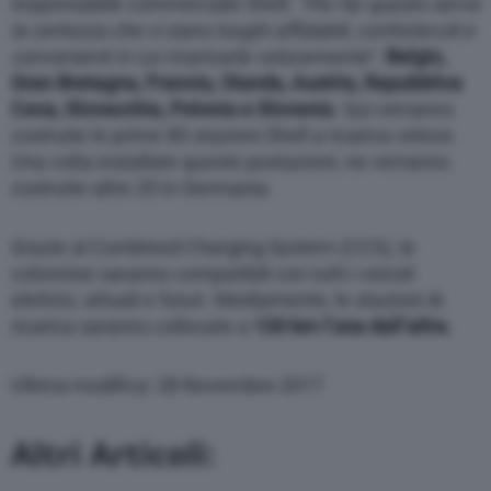
responsabile commerciale Shell. “
Per far questo serve
la certezza che ci siano luoghi affidabili, confortevoli e
convenienti in cui ricaricarle velocemente
“.
Belgio,
Gran Bretagna, Francia, Olanda, Austria, Repubblica
Ceca, Slovacchia, Polonia e Slovenia
. Qui verranno
costruite le prime 80 stazioni Shell a ricarica veloce.
Una volta installate queste postazioni, ne verranno
costruite altre 20 in Germania.
Grazie al Combined Charging System (CCS), le
colonnine saranno compatibili con tutti i veicoli
elettrici, attuali e futuri. Mediamente, le stazioni di
ricarica saranno collocate a
120 km l’una dall’altra
.
Ultima modifica: 28 Novembre 2017
Altri Articoli: