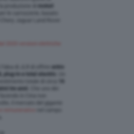
la produzione di
motori
per le carrozzerie, basato
di Chery Jaguar Land Rover
l 2020 versioni elettriche
 l’idea di JLR di offrire
entro
 plug-in e total electric
. Un
vestimento totale di circa
16
simi tre anni
. Che uno dei
a facendo in Cina non
lte, il mercato del gigante
o e remunerativo
nel campo
a.
18