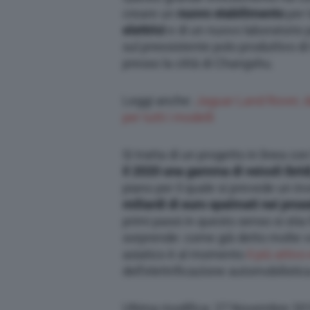
creare un
nuovo stabilimento
per 
elettrici
e di un nuovo laboratorio 
sul preesistente polo produttivo 
presso la città di Changshu.
Leggi anche:
Jaguar Land Rover, da
per tutti i modelli
Si tratta di un progetto in linea con
il 2020 una gamma di veicoli ibridi,
piano per il quale si prevede un in
miliardi di euro spalmati nei pros
primi passi in questo senso si sti
sorprende: come già detto molte vo
asiatico è al momento
il più attiv
dell’elettrificazione automobilistic
Ultima modifica: 27 Novembre 20