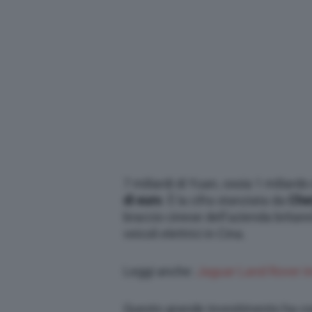
7 miliardi di Yuan, ossia 1 miliardo 
di euro
. È la cifra stanziata da
Che
braccio cinese dell’azienda britann
veicoli elettrici in Cina.
Leggi anche:
Jaguar Land Rover in
Questo grande investimento ha com