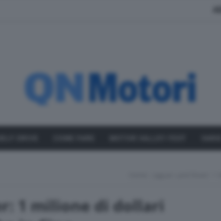
A
SELF DRIVE
COME FARE
MOTOR VALLEY FEST
VARI
Home
Jaguar Land Rover: 1 M
: 1 milione di dollari