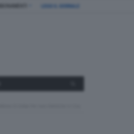
BBONAMENTI
LEGGI IL GIORNALE
E
ilione Di Dollari Per Auto Elettriche In Cina