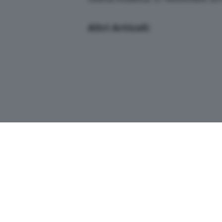
Altri Articoli:
Copyright© 2026 QN Media S.p.A. -
Dati s