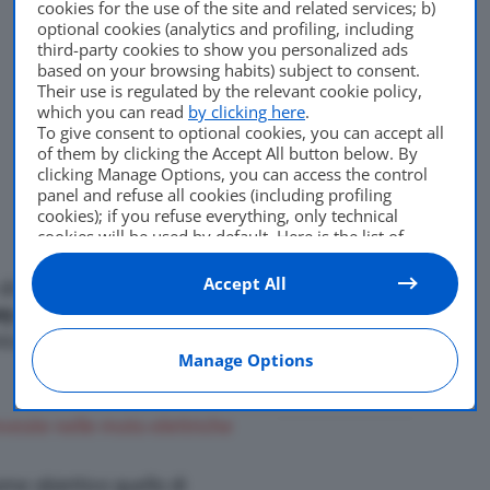
cookies for the use of the site and related services; b)
optional cookies (analytics and profiling, including
third-party cookies to show you personalized ads
based on your browsing habits) subject to consent.
Their use is regulated by the relevant cookie policy,
which you can read
by clicking here
.
To give consent to optional cookies, you can accept all
of them by clicking the Accept All button below. By
clicking Manage Options, you can access the control
panel and refuse all cookies (including profiling
cookies); if you refuse everything, only technical
cookies will be used by default. Here is the list of
providers
. Cookie consent will be stored and applied
also to the other websites of Editoriale Nazionale and
Accept All
di dollari, circa
900 milioni
their subdomains. By expressing your choice on this
ry Jaguar Land Rover
, il
site, you will therefore not be asked again on other
Di
Andrea Bressa
Editoriale Nazionale websites that use the same
ica, per sviluppare nuovi
Manage Options
consent management platform (CMP). You can still
27 Novembre 2018
modify or withdraw your choice at any time through
the “Privacy Settings” section.
veste nelle moto elettriche
e obiettivo quello di