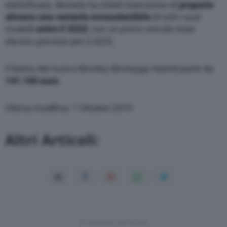
elettrificata. Bentely ha infatti intenzione di
proporre
almeno una variante ecosostenibile
di tutti i suoi
modelli
entro il 2023
, con un primo veicolo total
electric previsto per il 2025.
Il listino del nuovo Bentley Bentayga Hybrid parte da
141.100 euro
.
Ultima modifica: 1 Ottobre 2019
Altri Articoli:
In questo articolo