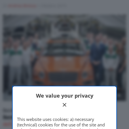
Di
Andrea Bressa
1 Ottobre 2019
Motor Valley Fest
Varie
We value your privacy
1
/
6
Bentley ha dato il via alle consegne del
Bentley
Bentayga Hybrid
, il
primo veicolo elettrificato
This website uses cookies: a) necessary
dell’azienda inglese
.
(technical) cookies for the use of the site and