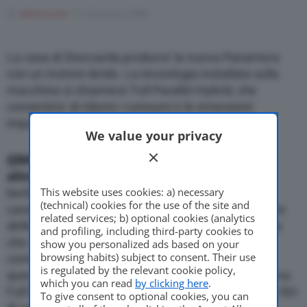
Di
adminuser
11 Gennaio 2008
Motor Valley Fest
La casa di Stoccarda produrra’ la nuova Panamera
con un motore ibrido. La tecnologia installata sulla
macchina si chiamera’ Full Parallel Hybrid, che
consentira’ di ridurre i consumi e le emessioni
Varie
inquinanti
We value your privacy
{{IMG_SX}}
La Porsche produrra’ una versione ad
alimentazione ibrida della nuova Panamera
. La
This website uses cookies: a) necessary
berlina Gran Turismo quattro porte, che avra’
(technical) cookies for the use of the site and
caratteristiche di guida sportive e dinamiche tipiche
related services; b) optional cookies (analytics
delle Porsche, potra’ contare sulla tecnologia ibrida
and profiling, including third-party cookies to
che sara’ adottata sulla Cayenne ibrida,
show you personalized ads based on your
browsing habits) subject to consent. Their use
commercializzata entro la fine del 2010. Grazie a
is regulated by the relevant cookie policy,
questa speciale alimentazione, basata sullo schema
which you can read
by clicking here
.
Full Parallel, la Cayenne consumera’ meno di nove litri
To give consent to optional cookies, you can