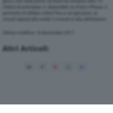
gioco, che nelle prime versioni ha venduto oltre 15
milioni di esemplari, e’ disponibile su iPad e iPhone, e
permette di sfidare online fino a sei giocatori, su
circuiti ispirati alla realta’ e ricreati in alta definizione.
Ultima modifica: 16 Novembre 2017
Altri Articoli: