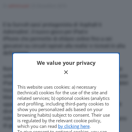
Di
adminuser
23 Dicembre 2010
Motor Valley Fest
E la Survolt sara’ protagonista di ‘Asphalt 6
Adrenaline’, il nuovo gioco per iPad e
iPhone che permette di sfidare online fino a sei
giocatori su circuiti ispirati alla realta’ e ricreati in alta
Varie
definizione
We value your privacy
Roma, 23 dicembre 2010
– A Natale Citroe’n
mette
sotto l’albero la “Cre’ative Technologie”: l’applicazione
iPad Citroe’n World sfrutta tutto il potenziale del tablet
This website uses cookies: a) necessary
touch screen per aprire le porte dell’universo della
(technical) cookies for the use of the site and
Marca agli
related services; b) optional cookies (analytics
and profiling, including third-party cookies to
appassionati di nuove tecnologie, e Citroe’n Survolt
show you personalized ads based on your
diventa protagonista dell’ultimo gioco “Asphalt 6
browsing habits) subject to consent. Their use
Adrenaline”, per la gioia dei piloti in erba che sognano
is regulated by the relevant cookie policy,
di guidare un’auto da corsa 100 % elettrica.
which you can read
by clicking here
.
To give consent to optional cookies, you can