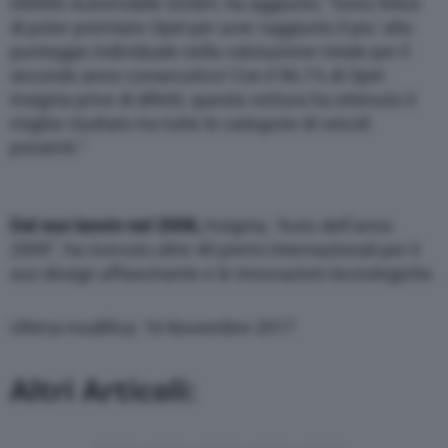
DEKRA Automobile GmbH, ha aggiunto: “Sono felice
di poter premiare Opel per aver raggiunto il piu’ alto
punteggio individuale nella valutazione totale per il
secondo anno consecutivo! Con il 96,1% di Opel
Insignia prive di difetti, questa vettura ha ottenuto il
miglior risultato tra tutte le categorie di veicoli
presenti.”
Dal suo lancio nel 2008,
Insignia, “Auto dell’anno
2009”, ha ricevuto oltre 40 premi internazionali per il
suo design affascinante e le innovazioni tecnologiche.
Ultima modifica: 16 Novembre 2017
Altri Articoli: