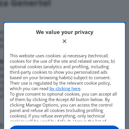
zza Genertel
We value your privacy
scooteristi e motociclisti che
ag incorporato, potranno
Di
adminuser
venienti
15 Dicembre 2010
This website uses cookies: a) necessary (technical)
cookies for the use of the site and related services; b)
el,
la compagnia
optional cookies (analytics and profiling, including
Generali e Brembo, azienda
third-party cookies to show you personalized ads
per la sicurezza di
based on your browsing habits) subject to consent.
 siglato un accordo per
Their use is regulated by the relevant cookie policy,
which you can read
by clicking here
.
ti agli scooteristi e
To give consent to optional cookies, you can accept all
a Brembo Life Jacket, la
of them by clicking the Accept All button below. By
.
clicking Manage Options, you can access the control
panel and refuse all cookies (including profiling
cookies); if you refuse everything, only technical
cookies will be used by default. Here is the list of
ella Brembo Life Jacket – la
providers
. Cookie consent will be stored and applied