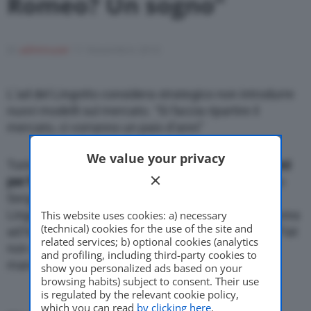
Romeo? Un sogno”
Motor Valley Fest
Di
adminuser
11 Novembre 2010
L’ad del Lingotto considera strategico non introdurre
Varie
nuovi modelli sul mercato. “Si faccia ripartire il
mercato, ci vorranno un paio d’anni”
We value your privacy
Torino, 11 novembre 2010
– Ci vorra’ un paio d’anni
per far ripartire il mercato dell’auto.
Ne e’ convinto
Sergio Marchionne, amministratore delegato del
Lingotto, che a margine del conferimento della laurea
This website uses cookies: a) necessary
(technical) cookies for the use of the site and
ad honorem a Giorgetto Giugiaro, sostiene che la Fiat
related services; b) optional cookies (analytics
non abbia perso quote di mercato a causa del
and profiling, including third-party cookies to
mancato rinnovo dei modelli.
show you personalized ads based on your
browsing habits) subject to consent. Their use
is regulated by the relevant cookie policy,
which you can read
by clicking here
.