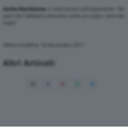
Anche Marchionne
e’ intervenuto sull’argomento: “Mi
pare che l’abbiamo descritto come un sogno: sono bei
sogni”.
Ultima modifica: 16 Novembre 2017
Altri Articoli: