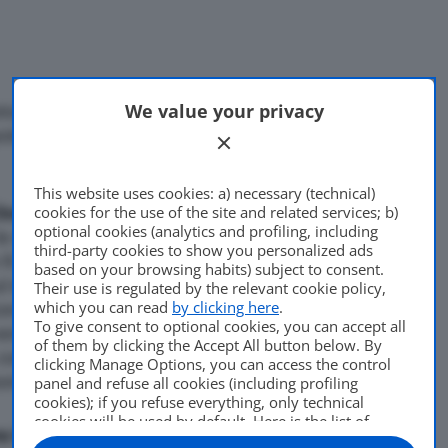
We value your privacy
rizzazioni disponibili per
potenze da 140 kW/190 CV a
Di
adminuser
5 Novembre 2010
This website uses cookies: a) necessary (technical)
cookies for the use of the site and related services; b)
ivelli di comfort nei lunghi
optional cookies (analytics and profiling, including
le caratteristiche distintive
third-party cookies to show you personalized ads
R. Dopo circa 7.000 unita’
based on your browsing habits) subject to consent.
ul mercato nel 2005, il
Their use is regulated by the relevant cookie policy,
which you can read
by clicking here
.
ra piu’ ricercato e
To give consent to optional cookies, you can accept all
ente rinnovato reinterpreta
of them by clicking the Accept All button below. By
 conferendo alla nuova
clicking Manage Options, you can access the control
sonale.
panel and refuse all cookies (including profiling
cookies); if you refuse everything, only technical
cookies will be used by default. Here is the list of
ova Generazione conquistano
providers
. Cookie consent will be stored and applied