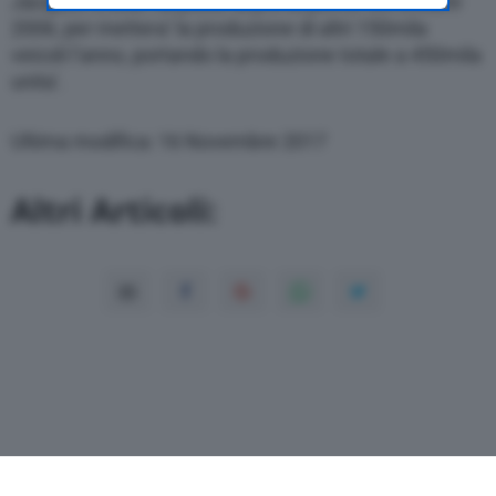
Jacques Chirac ha posto la prima pietra nell’ottobre
websites that use the same consent
management platform (CMP). You can still
2006, per mettera’ la produzione di altri 150mila
modify or withdraw your choice at any time
veicoli l’anno, portando la produzione totale a 450mila
through the “Privacy Settings” section.
unita’.
Ultima modifica: 16 Novembre 2017
Altri Articoli: