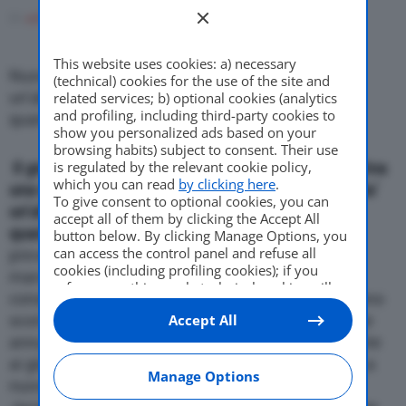
Di
adminuser
17 Novembre 2009
Come Fare
This website uses cookies: a) necessary
Nuova fabbrica a Wuhan, dove gia’ e’ in attivita’
(technical) cookies for the use of the site and
un’altra fabbrica, ormai a pieno regime, secondo
related services; b) optional cookies (analytics
Motor Valley Fest
and profiling, including third-party cookies to
quanto comunica il gruppo
show you personalized ads based on your
browsing habits) subject to consent. Their use
is regulated by the relevant cookie policy,
Il gruppo Psa Peugeot Citroen ha inaugurato in Cina
which you can read
by clicking here
.
Varie
una nuova fabbrica a Wuhan, dove gia’ e’ in attivita’
To give consent to optional cookies, you can
un’altra fabbrica, ormai a pieno regime, secondo
accept all of them by clicking the Accept All
quanto comunica il gruppo.
Psa Peugeot Citroen
button below. By clicking Manage Options, you
can access the control panel and refuse all
prevede di vendere 270mila veicoli dei suoi due
cookies (including profiling cookies); if you
marchi quest’anno, attraverso Dpca, l’azienda
refuse everything, only technical cookies will
consociata con Dongfeng, contro i 180.800 dell’anno
be used by default. Here is the list of
providers
.
scorso, pari a un aumento del 50 per cento su base
Accept All
Cookie consent will be stored and applied also
to the other websites of Editoriale Nazionale
annua, secondo quanto ha affermato recentemente
and their subdomains. By expressing your
ai giornalisti il direttore in Cina, Claude Vajsman. La
choice on this site, you will therefore not be
Manage Options
nuova fabbrica, di cui l’ex-presidente francese
asked again on other Editoriale Nazionale