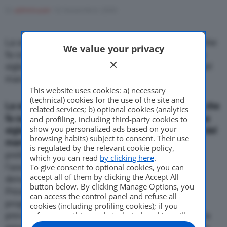
Come Fare
Di
adminuser
16 Novembre 2009
La societa’ Iai, Innovation in Auto Industry S.p.A., che
We value your privacy
Motor Valley Fest
fa capo all’imprenditore Gian Mario Rossignolo, ha
siglato un accordo preliminare per l’acquisizione del
marchio De Tomaso.
This website uses cookies: a) necessary
Varie
(technical) cookies for the use of the site and
La societa’ Iai, Innovation in Auto Industry S.p.A., che
related services; b) optional cookies (analytics
fa capo all’imprenditore Gian Mario Rossignolo, ha
and profiling, including third-party cookies to
show you personalized ads based on your
siglato un accordo preliminare per l’acquisizione del
browsing habits) subject to consent. Their use
marchio De Tomaso.
Dopo la firma dell’accordo
is regulated by the relevant cookie policy,
preliminare, avvenuta giovedi’ 12 novembre,
which you can read
by clicking here
.
l’assemblea della Iai deliberato il cambio di
To give consent to optional cookies, you can
accept all of them by clicking the Accept All
denominazione in De Tomaso Automobili, con la
button below. By clicking Manage Options, you
Presidenza affidata a Gian Mario Rossignolo. Il
can access the control panel and refuse all
programma industriale del progetto De Tomaso
cookies (including profiling cookies); if you
prevede l’entrata a regime del primo modello con la
refuse everything, only technical cookies will
be used by default. Here is the list of
providers
.