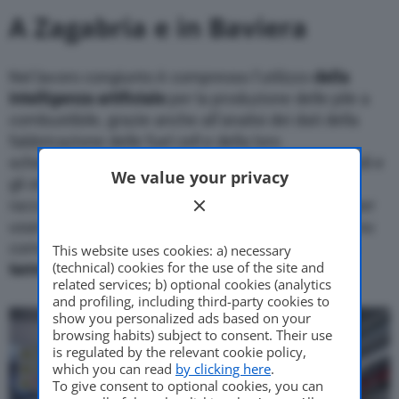
A Zagabria e in Baviera
Nel lavoro congiunto è compresso l’utilizzo
della
intelligenza artificiale
per la produzione delle pile a
combustibile, grazie anche all’analisi dei dati della
fabbricazione delle fuel cell e della loro
schematizzazione con dei modelli di IA. I dottorandi e
We value your privacy
gli studenti dell’Università di
Zagabria
stanno
raccogliendo e strutturando queste informazioni per
usare la intelligenza artificiale per farer previsioni su
come
ottimizzare ulteriormente la produzione in
This website uses cookies: a) necessary
(technical) cookies for the use of the site and
termini di prestazioni, qualità e costi
.
related services; b) optional cookies (analytics
and profiling, including third-party cookies to
show you personalized ads based on your
browsing habits) subject to consent. Their use
is regulated by the relevant cookie policy,
which you can read
by clicking here
.
To give consent to optional cookies, you can