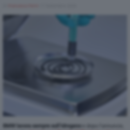
Di
Francesco Forni
17 Settembre 2024
BMW lavora sempre sull’idrogeno
e dopo l’annuncio,