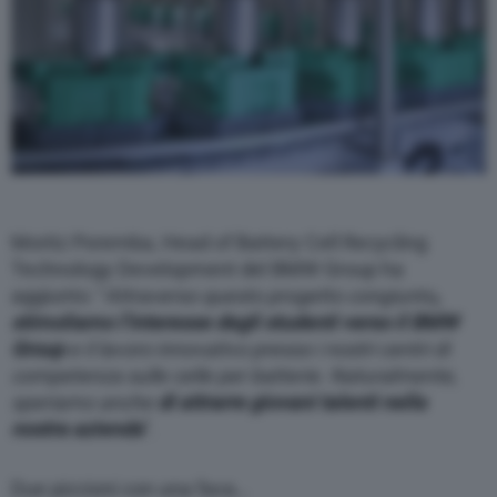
Moritz Poremba, Head of Battery Cell Recycling
Technology Development del BMW Group ha
aggiunto: “
Attraverso questo progetto congiunto
,
stimoliamo l’interesse degli studenti verso il BMW
Group
e il lavoro innovativo presso i nostri centri di
competenza sulle celle per batterie. Naturalmente,
speriamo anche
di attrarre giovani talenti nella
nostra azienda
”.
Due piccioni con una fava…