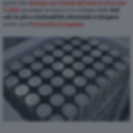
grazie alla
sinergia con Toyota dell’auto in arrivo per
il 2028
,
prosegue la ricerca e lo sviluppo delle
fuel
cell, le pile a combustibile alimentate a idrogeno
anche con
l’
Università di Zagabria
.