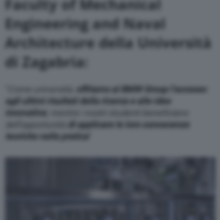
Faculty of Mechanical
Engineering and Naval
Architecture della Università
di Zagabria:
“
Come università,
offriamo al BMW Group l’accesso
agli ultimi risultati della ricerca e alle idee
innovative
, mentre i nostri studenti beneficiano
dell’opportunità
di applicare le loro conoscenze
teoriche nella pratica
”