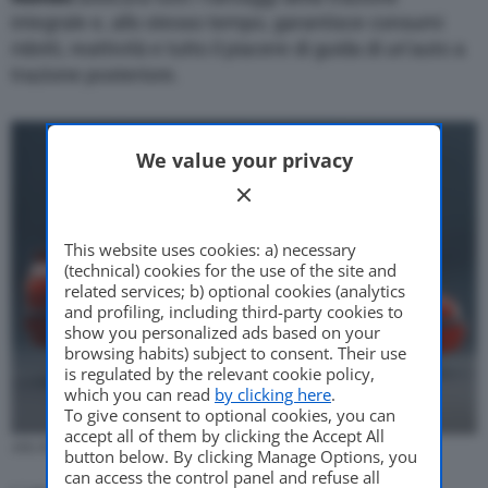
integrale e, allo stesso tempo, garantisce consumi
ridotti, reattività e tutto il piacere di guida di un’auto a
trazione posteriore.
We value your privacy
This website uses cookies: a) necessary
(technical) cookies for the use of the site and
related services; b) optional cookies (analytics
and profiling, including third-party cookies to
show you personalized ads based on your
browsing habits) subject to consent. Their use
is regulated by the relevant cookie policy,
which you can read
by clicking here
.
To give consent to optional cookies, you can
accept all of them by clicking the Accept All
Alfa Romeo 33 Permanent 4
button below. By clicking Manage Options, you
can access the control panel and refuse all