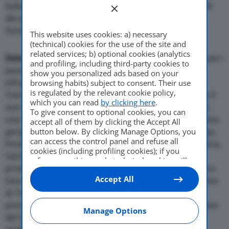
italiane, ridare migliori condizioni di vita agli abitanti
dei paesi e preservare il patrimonio ambientale in
funzione del turismo.
This website uses cookies: a) necessary
(technical) cookies for the use of the site and
related services; b) optional cookies (analytics
Sono gli obiettivi del Piano
di mobilità sostenibile per i
and profiling, including third-party cookies to
passi Dolomitici siglato dal Mims (Ministero delle
show you personalized ads based on your
infrastrutture e della mobilità sostenibili) con il
browsing habits) subject to consent. Their use
is regulated by the relevant cookie policy,
Trentino Alto Adige e il Veneto. Un progetto che ha il
which you can read
by clicking here
.
suo focus nell’istituzione della ‘Low emission zone’,
To give consent to optional cookies, you can
una ‘catena di protezionè dal grande traffico nell’area
accept all of them by clicking the Accept All
geografica intorno ai Passi di Gardena, Campolongo,
button below. By clicking Manage Options, you
can access the control panel and refuse all
Pordoi, Sella e nelle valli circostanti della Val Gardena,
cookies (including profiling cookies); if you
Val Badia, Val di Livinallongo e Val di Fassa. Il
refuse everything, only technical cookies will
protocollo d’intesa è stato firmato dai ministri Enrico
be used by default. Here is the list of
providers
.
Accept All
Cookie consent will be stored and applied also
Giovannini e Vittorio Colao con le province autonome
to the other websites of Editoriale Nazionale
di Trento e Bolzano e la Regione Veneto. E crea
and their subdomains. By expressing your
presupposti per forme concrete di regolamentazione
choice on this site, you will therefore not be
Manage Options
del traffico, anche attraverso sistemi digitali, in un
asked again on other Editoriale Nazionale
websites that use the same consent