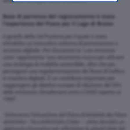
ambiente sensibile come le Dolomiti.
management platform (CMP). You can still
modify or withdraw your choice at any time
Base di partenza del ragionamento è stata
through the “Privacy Settings” section.
l’esperienza del Piano per il Lago di Braies
Il gioiello della Val Pusteria per il quale è stato
introdotto un innovativo sistema di prenotazione e
accesso digitale. Per Giovannini la ’Low emission
zone’ rappresenta “uno strumento nuovo per attivare
una strategia di mobilità sostenibile, oltre che per
perseguire una regolamentazione dei flussi di traffico
in maniera digitale. È un contributo importate per
raggiungere gli obiettivi europei di riduzione del 55%
delle emissioni climalteranti entro il 2030 rispetto al
1990”.
“
Attraverso l’attuazione del Piano di Mobilità dei Passi
dolomitici
– ha confermato Colao –
viene lanciato un
approccio innovativo per affrontare le grandi sfide del