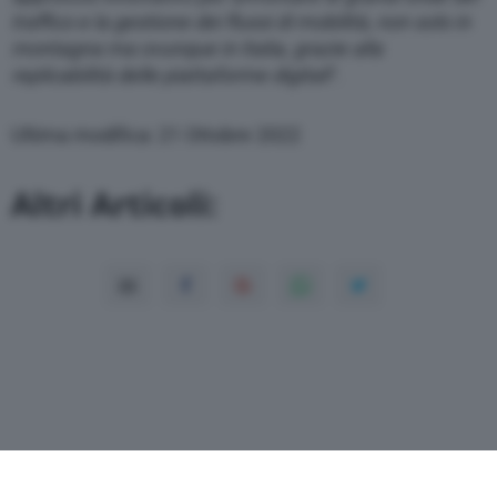
traffico e la gestione dei flussi di mobilità, non solo in
montagna ma ovunque in Italia, grazie alla
replicabilità delle piattaforme digitali
“.
Ultima modifica: 21 Ottobre 2022
Altri Articoli: