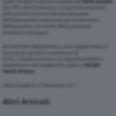
South Carolina fu presa in funzione del
facile accesso
che offre alle infrastrutture e ai porti internazionali,
della presenza di personale ben preparato,
dell’interessante contesto per gli investimenti e
dell’esperienza nel settore della produzione
altamente tecnologica.
Gli Stati Uniti rappresentano, come singolo Paese, il
mercato più grande in assoluto per la
XC90. Complessivamente, la capacità produttiva
statunitense nello stabilimento salirà a
150.000
veicoli all’anno
.
Ultima modifica: 27 Settembre 2017
Altri Articoli: