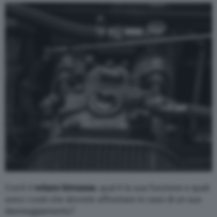
Varie
Cos’è il
volano bimassa
, qual è la sua funzione e quali
sono i costi che dovrete affrontare in caso di un suo
danneggiamento?