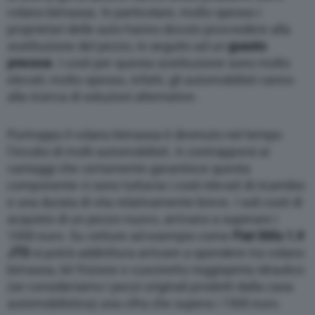
volano bimassa. In particolare, molto spesso i
proprietari delle auto hanno dovuto provvedere alla
sostituzione del pezzo, in seguito ad un
guasto
precoce
. I costi per questa sostituzione sono molto
elevati; molto spesso, infatti, gli automobilisti vanno
alla ricerca di soluzioni alternative.
Purtroppo il volano bimassa è divenuto nel tempo
l’incubo di molti automobilisti. A contrapporsi ai
vantaggi che certamente garantisce questa
componente vi sono tuttavia i costi elevati di ricambio
e una durata di vita relativamente breve. I soli costi di
acquisto di un pezzo nuovo, arrivano a superare i
1000 euro. Su vetture ad esempio come
Fiat Stilo 1.9
JTD
si potrà addirittura arrivare a spendere tra volano
bimassa, kit frizione e cuscinetto reggispinta idraulico
(se consideriamo i pezzi originali prodotti dalla casa
automobilistica) una cifra che supera i 1500 euro.