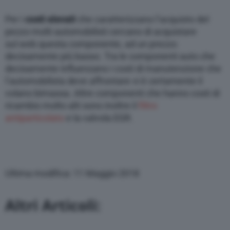
Per i
costi elevati
che caratterizzano l’acquisto del
pezzo molti automobilisti cercano di acquistare
sul web questa componente, ad un prezzo
decisamente più basso. Tra le componenti auto che
decisamente influenzano i costi di manutenzione che
l’automobilista deve affrontare vi è certamente il
volano bimassa. Altre componenti che hanno costi di
ricambio molto alti sono inoltre il
filtro
antiparticolato
e la valvola EGR.
Ultima modifica: 11 Maggio 2018
Altri Articoli: