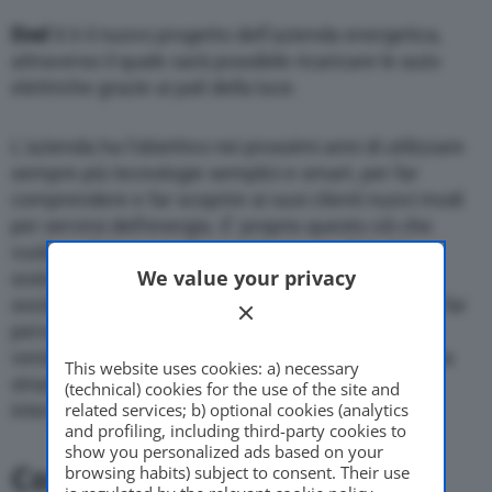
Enel
X è il nuovo progetto dell’azienda energetica,
attraverso il quale sarà possibile ricaricare le auto
elettriche grazie ai pali della luce.
L’azienda ha l’obiettivo nei prossimi anni di utilizzare
sempre più tecnologie semplici e smart, per far
comprendere e far scoprire ai suoi clienti nuovi modi
per servirsi dell’energia. E’ proprio questo ciò che
vuole realizzare con il progetto
Enel X.
Si tratta
We value your privacy
sostanzialmente della costituzione di una nuova
società da parte del gruppo energetico, alla quale far
pervenire tutti gli asset relativi alla distribuzione e
vendita dell’
energia non convenzionale
, aprendo la
This website uses cookies: a) necessary
strada ad un’economia più collaborativa e
(technical) cookies for the use of the site and
interconnessa con i vari settori dell’industria.
related services; b) optional cookies (analytics
and profiling, including third-party cookies to
show you personalized ads based on your
Cos’è Enel X
browsing habits) subject to consent. Their use