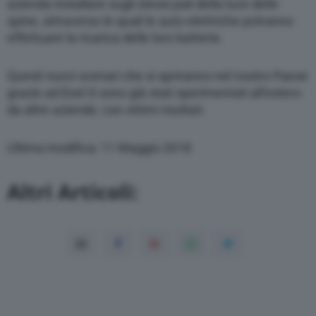
azienda installare sugli stessi pali della luce delle
spine, attraverso le quali le auto elettriche potranno
effettuare la ricarica delle loro batterie.
Questi nuovi scenari che si apriranno nel nostro Paese
grazie ad Enel X sono già stati sperimentati all’estero
da altre aziende, con ottimi risultati.
Ultima modifica: 11 Maggio 2018
Altri Articoli: