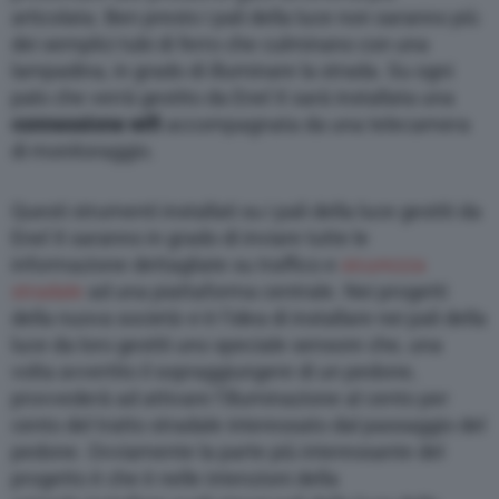
articolata. Ben presto i pali della luce non saranno più
dei semplici tubi di ferro che culminano con una
lampadina, in grado di illuminare la strada. Su ogni
palo che verrà gestito da Enel X sarà installata una
connessione wifi
accompagnata da una telecamera
di monitoraggio.
Questi strumenti installati su i pali della luce gestiti da
Enel X saranno in grado di inviare tutte le
informazione dettagliate su traffico e
sicurezza
stradale
ad una piattaforma centrale. Nei progetti
della nuova società vi è l’idea di installare nei pali della
luce da loro gestiti uno speciale sensore che, una
volta avvertito il sopraggiungere di un pedone,
provvederà ad attivare l’illuminazione al cento per
cento del tratto stradale interessato dal passaggio del
pedone. Ovviamente la parte più interessante del
progetto è che è nelle intenzioni della