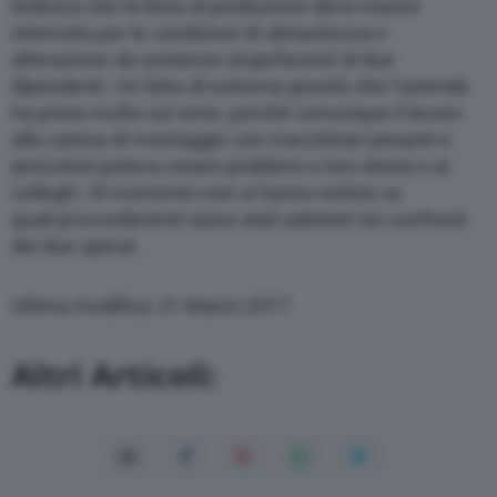
tedesca che la linea di produzione deve essere
interrotta per le condizioni di ubriachezza e
alterazione da sostanze stupefacenti di due
dipendenti. Un fatto di estrema gravità che l’azienda
ha preso molto sul serio, perché comunque il lavoro
alla catena di montaggio con macchinari pesanti e
pericolosi poteva creare problemi a loro stessi e ai
colleghi. Al momento non si hanno notizie su
quali provvedimenti siano stati adottati nei confronti
dei due operai.
Ultima modifica: 21 Marzo 2017
Altri Articoli: