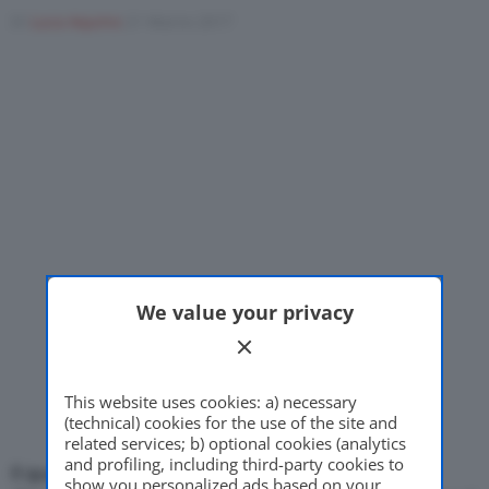
Di
Luca Aquino
21 Marzo 2017
Motor Valley Fest
Varie
We value your privacy
This website uses cookies: a) necessary
(technical) cookies for the use of the site and
related services; b) optional cookies (analytics
and profiling, including third-party cookies to
Il quotidiano tedesco
Merkur
ha riportato che due
show you personalized ads based on your