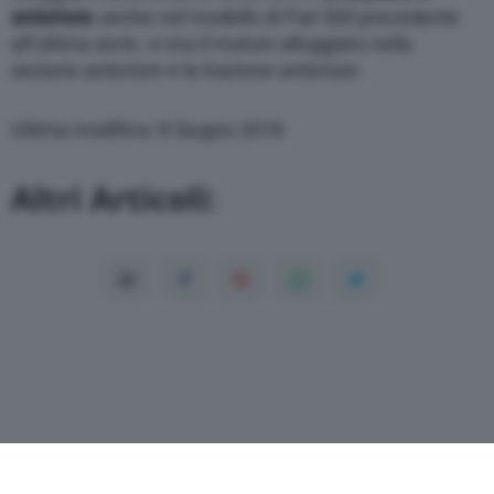
anteriore
; anche nel modello di Fiat 500 precedente
all’ultima serie, vi era il motore alloggiato nella
sezione anteriore e la trazione anteriore.
Ultima modifica: 8 Giugno 2018
Altri Articoli: