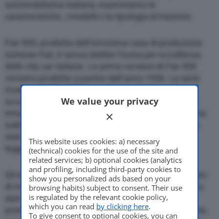
automobilistica italiana; esaminiamo le
caratteristiche, i modelli e la tipologia di trazione.
Fiat 500, prodotta dall’omonima casa di produzione
torinese Fiat, è senza dubbio l’icona per eccellenza
delle city car italiane. Le prime versioni di Fiat 500
vennero prodotte a partire dall’anno 1936. La serie
moderna di Fiat 500 è caratterizzata da un design
We value your privacy
accattivante, che gli conferisce un aspetto unico e
intramontabile. Nel 2015 l’ultima serie di Fiat 500 ha
subito
un piccolo restyling e aggiornamento
; sono
stati installati nuovi paraurti e i fanali sono stati
This website uses cookies: a) necessary
leggermente modificati.
(technical) cookies for the use of the site and
related services; b) optional cookies (analytics
and profiling, including third-party cookies to
Gli interni sono caratterizzati da un stile retrò, dotato
show you personalized ads based on your
di rivestimenti sfiziosi, eleganti e confortevoli; unico
browsing habits) subject to consent. Their use
is regulated by the relevant cookie policy,
dato negativo è che i passeggeri della sezione
which you can read
by clicking here
.
posteriore non hanno moltissima aria, sopra la testa.
To give consent to optional cookies, you can