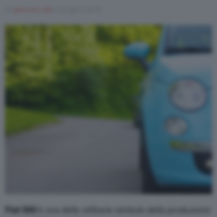
Di
joincom.coll
4 Giugno 2018
Varie
Fiat 500
è una delle utilitarie simbolo della produzione