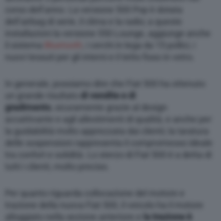
corso dell’anno. La versione 500 Pop è dotata
dell’airbag di serie, il clima e la radio; a queste
installazioni la versione 550 Lounge, aggiunge anche
il sistema
Bluetooth
, i cerchi in lega da 15 pollici, i
nuovi tessuti per gli interni e il tetto fisso in vetro.
In generale, possiamo dire che Fiat 500 ha ottenuto
un grande risultato
di vendite e di
gradimento
, sicuramente grazie al design
accattivante e agli allestimenti di qualità, e anche per
la guidabilità molto apprezzata dai clienti; la taratura
delle sospensioni rappresenta il compromesso ideale
tra confort e solidità. Lo sterzo di Fiat 500 è a detta di
tutti i clienti, molto preciso.
Per quanto riguarda collocazione del motore e
trazione della nuova Fiat 500, il veicolo ha il motore
alloggiato nella sezione anteriore e
la trazione è