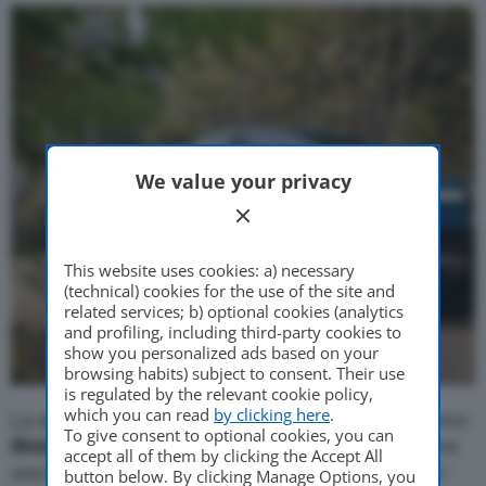
Motor Valley Fest
We value your privacy
Varie
This website uses cookies: a) necessary
(technical) cookies for the use of the site and
related services; b) optional cookies (analytics
and profiling, including third-party cookies to
show you personalized ads based on your
browsing habits) subject to consent. Their use
is regulated by the relevant cookie policy,
which you can read
by clicking here
.
La sturtup californiana specializzata in veicoli elettrici
To give consent to optional cookies, you can
Rivian
si sta concretamente muovendo per ottenere
accept all of them by clicking the Accept All
una
quotazione in Borsa
. L’azienda, che ha già fra i
button below. By clicking Manage Options, you