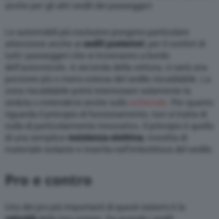
anche per gli altri sedili dei passeggeri.
Le automobili più esclusive pongono particolare
attenzione anche ai
sedili posteriori
, per il confort di
tutti i passeggeri che si troveranno a bordo
dell’autoveicolo. A seconda della vettura, ci sarà una
porzione più o meno estesa del sedile riscaldabile. La
zona riscaldabile potrà interessare solamente la
seduta o estendersi anche sullo
schienale
. Per quanto
riguarda il principio di funzionamento, non si tratta di
nulla di particolarmente innovativo. Il principio è quello
di una semplice
resistenza elettrica
, rivestita di
materiale isolante e inserita nell’imbottitura del sedile.
Pro e contro
Uno dei pro più importanti di questi sistemi è la
velocità
della loro azione. Da quando i sedili