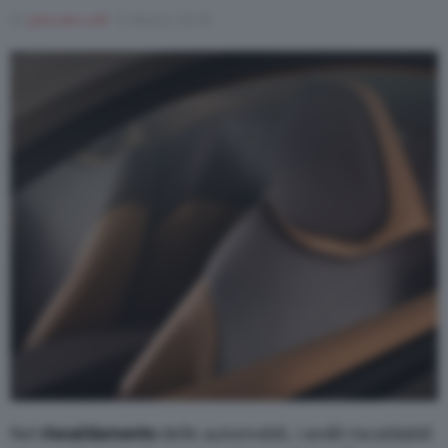
Di
joincom.coll
15 Marzo 2018
Varie
Nel
riscaldamento
delle automobili, i sedili riscaldabili