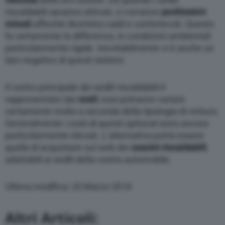
riscaldabili saranno attivati, ci vorranno
pochissimi
minuti
affinché diventino caldi e confortevoli. Questo
fa certamente la differenza, in condizioni ambientali
particolarmente rigide. Inevitabilmente vi è anche un
lato negativo di questi sistemi.
Il contro principale dei sedili riscaldabili è
rappresentato dai
costi
; essi potranno variare
certamente molto a seconda della tipologia di vettura.
Generalmente i costi di questi optional sono ancora
particolarmente elevati. L’alternativa potrà essere
quella di acquistare sul web dei
cuscini riscaldabili
,
adattabili ai sedili della vostra automobile.
Ultima modifica: 20 Marzo 2018
Altri Articoli: