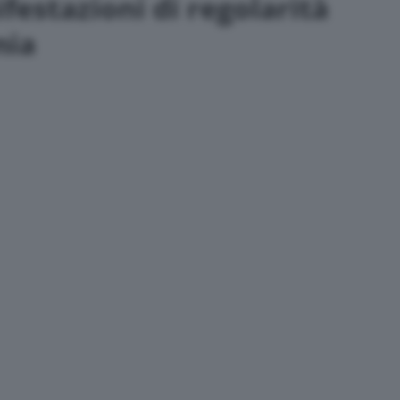
festazioni di regolarità
mia