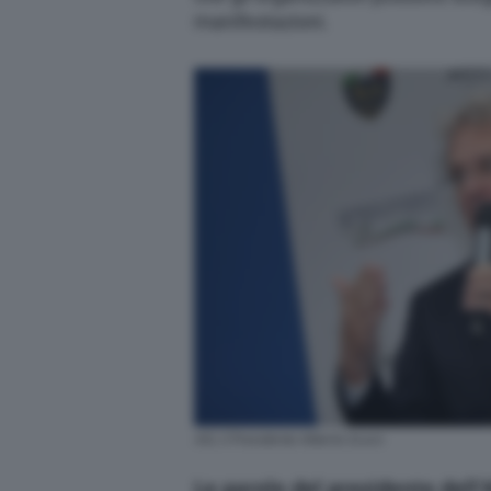
manifestazioni.
ASI, il Presidente Alberto Scuro
Le parole del presidente dell’