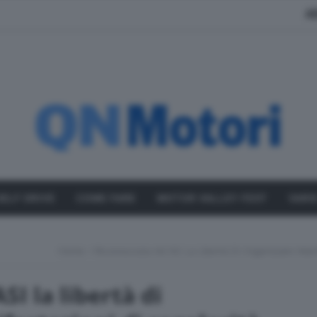
A
SELF DRIVE
COME FARE
MOTOR VALLEY FEST
VARI
Home
Riconosciuta Ad ASI La Libertà Di Organizzare Mani
SI la libertà di