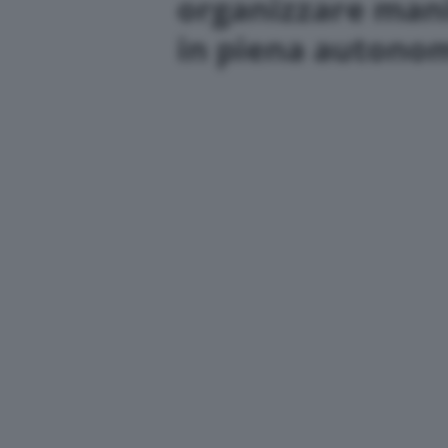
organizzare mani
in piena autono