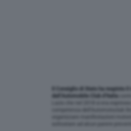
Il Consiglio di Stato ha respinto il
dall’Automobile Club d’Italia
cont
Lazio che nel 2018 si era espress
competenza dell’Automotoclub Stor
organizzare manifestazioni motoris
sottostare ad alcun parere preventiv