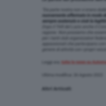
“Da parte nostra non vi erano dub
nuovamente affermato in modo def
sempre sostenuto e cioè la legitti
Dopo il TAR del Lazio anche il Cons
ragione. Non possiamo che esserne 
per i tanti club organizzatori federa
appassionati che partecipano con
genere di attività con i propri veicol
Leggi ora:
tutte le news su Automob
Ultima modifica: 26 Agosto 2022
Altri Articoli: