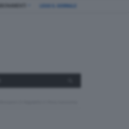
BBONAMENTI
LEGGI IL GIORNALE
E
festazioni Di Regolarità In Piena Autonomia