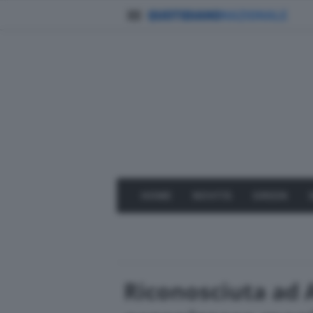
HOME
NOVITÀ
GREEN
Riconosciuta ad A