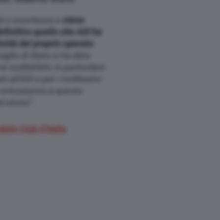
bi o incertezze
e
viene
initivo quello che ASI ha
mità del proprio operato
.
iglio di Stato ci ha dato
soddisfatti, in particolare
ti all’ASI e per i moltissimi
 entusiasmo a questo
i storici”.
ile Club d’Italia