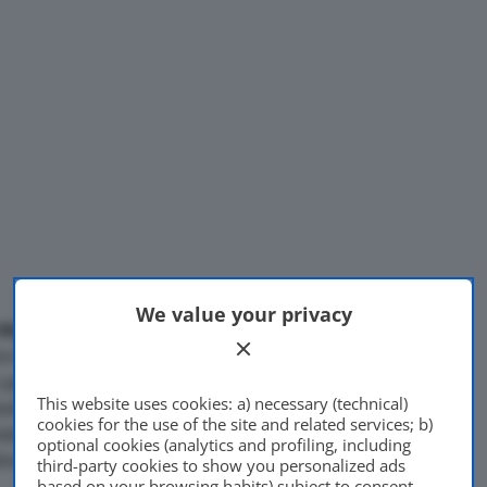
We value your privacy
 ricorso presentato
ro la sentenza del TAR del
Di
Francesco Forni
o positivamente sulla
26 Agosto 2022
This website uses cookies: a) necessary (technical)
ico Italiano nel poter
cookies for the use of the site and related services; b)
tiche di regolarità senza
optional cookies (analytics and profiling, including
o di altri Enti.
third-party cookies to show you personalized ads
based on your browsing habits) subject to consent.