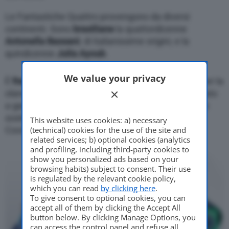
Le Fantastiche Quattro provengono da diversi
continenti. Sono
brasiliane
la quattordicenne
Antonella Bassani
, di italianissime origini, e la
quindicenne
Julia Ayoub
.
We value your privacy
È
francese
la sedicenne
Doriane Pin
. Stessa età per la
olandese
Maya Weug
. Le ragazze hanno cominciato
a gareggiare con il
kart
, sin da bambine. Dovevano
sostenere l’esame in Ferrari già in autunno, ma il
This website uses cookies: a) necessary
(technical) cookies for the use of the site and
Covid aveva imposto un rinvio.
related services; b) optional cookies (analytics
and profiling, including third-party cookies to
show you personalized ads based on your
browsing habits) subject to consent. Their use
is regulated by the relevant cookie policy,
which you can read
by clicking here
.
To give consent to optional cookies, you can
accept all of them by clicking the Accept All
button below. By clicking Manage Options, you
can access the control panel and refuse all