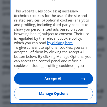
ibrida che da mesi sta facendo parlare di sé nel
panorama delle auto di lusso a basso impatto
This website uses cookies: a) necessary
ambientale.
(technical) cookies for the use of the site and
related services; b) optional cookies (analytics
and profiling, including third-party cookies to
Giocando un po’ con il sito emergono in modo naturale
show you personalized ads based on your
due considerazioni
. La prima è che in effetti la
browsing habits) subject to consent. Their use
Polestar si presenta come
un prodotto esteticamente
is regulated by the relevant cookie policy,
which you can read
by clicking here
.
molto accattivante
, pronta per dar filo da torcere a
To give consent to optional cookies, you can
concorrenti come Tesla Model S, ad esempio, o grandi
accept all of them by clicking the Accept All
classici come BMW Serie 5 o Audi A6. Le opzioni e le
button below. By clicking Manage Options, you
varie
combinazioni stilistiche
can access the control panel and refuse all
appaiono
molto
cookies (including profiling cookies); if you
eleganti ed equilibrate
, in grado di soddisfare non
refuse everything, only technical cookies will
pochi clienti.
be used by default. Here is the list of
providers
.
Accept All
Cookie consent will be stored and applied also
to the other websites of Editoriale Nazionale
La seconda riflessione, però, non è proprio positiva.
and their subdomains. By expressing your
La Polestar 1
non ha
infatti
una così ampia gamma di
choice on this site, you will therefore not be
Manage Options
configurazioni
, come ci si aspetterebbe invece da un
asked again on other Editoriale Nazionale
websites that use the same consent
veicolo premium del genere, che ricordiamo ha un
management platform (CMP). You can still