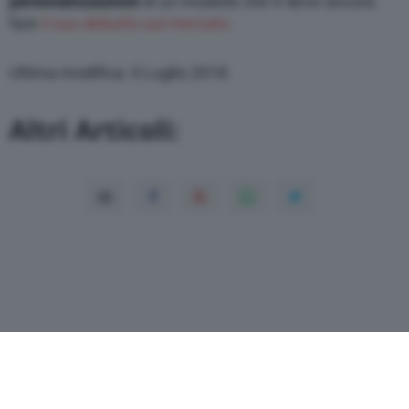
personalizzazioni
di un modello che è deve ancora
fare
il suo debutto sul mercato
.
Ultima modifica: 3 Luglio 2018
Altri Articoli: