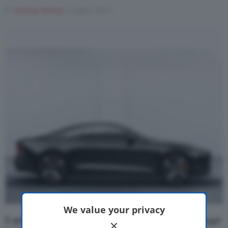
Di
Andrea Bressa
3 Luglio 2018
Motor Valley Fest
Varie
We value your privacy
È attivo il
configuratore online
per la
Polestar 1
, coupé