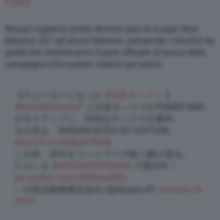
il 2023
Nissan regalerà anche diverse paia di scarpe New
Balance 327 ad alcuni follower, estraendo i vincitori da
quelli che ritwitteranno il post ufficiale di lancio della
campagna (che potete vedere qui sotto).
【スニーカーになった
#日産キックス
】
#NewBalance327
と日産キックスe-POWER 4WD
がタイアップし、特別なキックスを製作。
その名も、NISSAN KICKS 327 EDITION。
https://t.co/8X8uBY3bWj
この冬、街中をフットワーク軽く駆け巡る。
ただいま
#NISSANCROSSING
で展示中！
pic.twitter.com/AfRQnsqfM2
— 日産自動車株式会社 (@NissanJP)
January 24,
2023