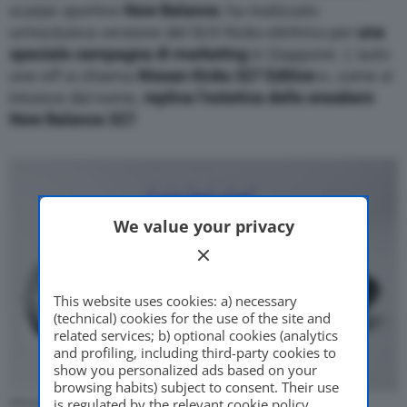
scarpe sportive
New Balance
, ha realizzato
un’esclusiva versione del SUV Kicks elettrico per
una
speciale campagna di marketing
in Giappone. L’auto
one-off si chiama
Nissan Kicks 327 Edition
e, come si
intuisce dal nome,
replica l’estetica delle sneakers
New Balance 327
.
We value your privacy
This website uses cookies: a) necessary
(technical) cookies for the use of the site and
related services; b) optional cookies (analytics
and profiling, including third-party cookies to
show you personalized ads based on your
browsing habits) subject to consent. Their use
Nissan Kicks 327 Edition (Foto: Nissan)
is regulated by the relevant cookie policy,