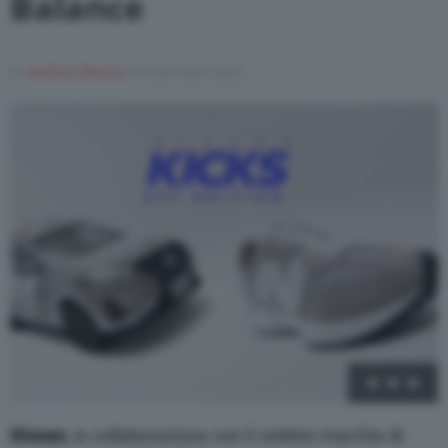
Balance
Varie
Di
Andrea Bressa
24 Gennaio 2023
1
/
10
Nissan
, in collaborazione con il celebre marchio di