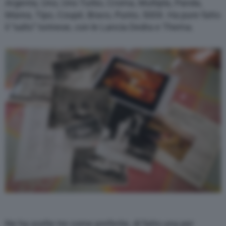
Argenta, Uno, Uno Turbo, Croma, Multipla, Panda,
Marea, Tipo, Coupé, Bravo, Punto, 500X. Ha pure fatto
il “salto” torinese, con le Lancia Dedra e Thema.
Ne ha scelte tre come preferite, di fatto una per