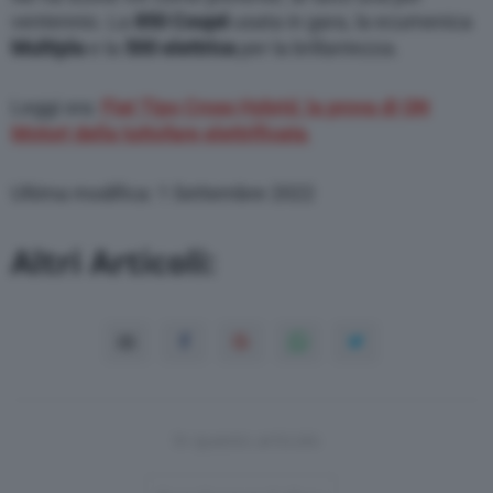
ventennio. La
850 Coupé
usata in gara, la ecumenica
Multipla
e la
500 elettrica
per la brillantezza.
Leggi ora:
Fiat Tipo Cross Hybrid, la prova di QN
Motori della tuttofare elettrificata
Ultima modifica: 1 Settembre 2022
Altri Articoli:
In questo articolo