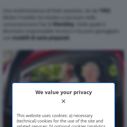
Una testimonianza di fede assoluta, sin da
1962
.
Mister Franklin ha iniziato a lavorare nella
concessionaria Fiat di
Wambley
. Della quale è
diventato responsabile tecnico e ha pure gareggiato
con
modelli di serie preparati
.
We value your privacy
This website uses cookies: a) necessary
(technical) cookies for the use of the site and
related services; b) optional cookies (analytics