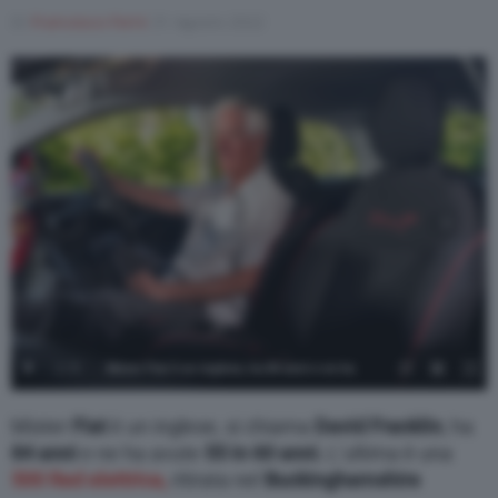
Di
Francesco Forni
31 Agosto 2022
Varie
1
/
8
Mister Fiat è un inglese, ha 84 anni e ne ha
avute 55 in sei decadi - 1
Mister
Fiat
è un inglese, si chiama
David Franklin
, ha
84 anni
e ne ha avute
55 in 60 anni.
L’ultima è una
500 Red elettrica,
ritirata nel
Buckinghamshire