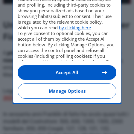
and profiling, including third-party cookies to
show you personalized ads based on your
browsing habits) subject to consent. Their use
is regulated by the relevant cookie policy,
Una storia infinita per Mister
which you can read
by clicking here
.
To give consent to optional cookies, you can
Fiat
accept all of them by clicking the Accept All
button below. By clicking Manage Options, you
can access the control panel and refuse all
Il
primo
modello
acquistato è stato una
Fiat 500D
cookies (including profiling cookies); if you
rossa nel 1963
. Anche la
moglie
di David è italiana,
refuse everything, only technical cookies will
be used by default. Here is the list of
providers
.
emigrata in Inghilterra a lavorare sempre per il
Accept All
Cookie consent will be stored and applied also
Marchio.
to the other websites of Editoriale Nazionale
and their subdomains. By expressing your
choice on this site, you will therefore not be
Leggi ora:
Tavares annuncia due nuove Fiat per il
Manage Options
asked again on other Editoriale Nazionale
2023
websites that use the same consent
management platform (CMP). You can still
modify or withdraw your choice at any time
In sessanta anni Franklin di fatto ha avuto quasi tutti i
through the “Privacy Settings” section.
modelli del Costruttore: 500, 600, 1300, 1500, 2300
familiare, 850, 850 Coupé, 127, 128, 131, 132,