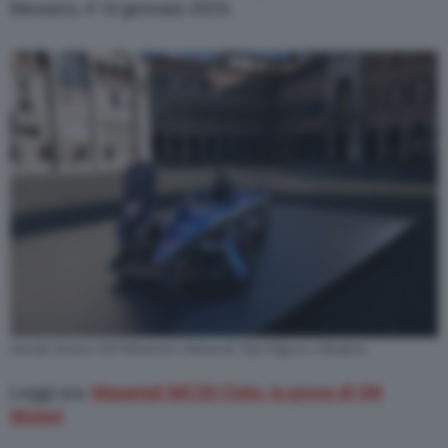
Messico, il 14 gennaio 2023.
Davide Grasso CEO Maserati e Maserati Tipo Folgore a Modena
Leggi ora:
Maserati MC20 Cielo, la prova di QN
Motori