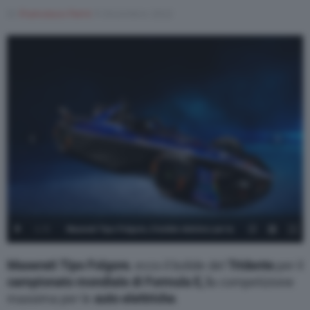
Di
Francesco Forni
9 Dicembre 2022
Varie
1
/
5
Maserati Tipo Folgore, il bolide elettrico per la
Formula E 3
Maserati Tipo Folgore
, ecco il bolide del
Tridente
per il
campionato mondiale di Formula E, l
a competizione
massima per le
auto
elettriche
.