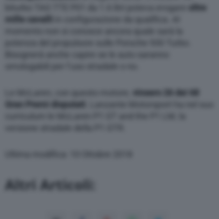
biturbo TAG TTE P01 da 1.6 litri poteva erogare
oltre
through the “Privacy Settings” section.
mille cavalli
in configurazione da qualifica. Al
momento non si conosce ancora quale sarà la
potenza del propulsore sulle Porsche 930 Turbo.
Bisognerà anche capire se le auto saranno
omologabili per l’uso stradale o no.
Le McLaren, con questo motore,
vinsero 26 dei 68
Gran Premi disputati
. Lanzante Motorsport ha nel suo
curriculum le McLaren P1 GT and the P1 LM, la
versione stradale della P1 GTR.
Ultima modifica: 10 Ottobre 2018
Altri Articoli: