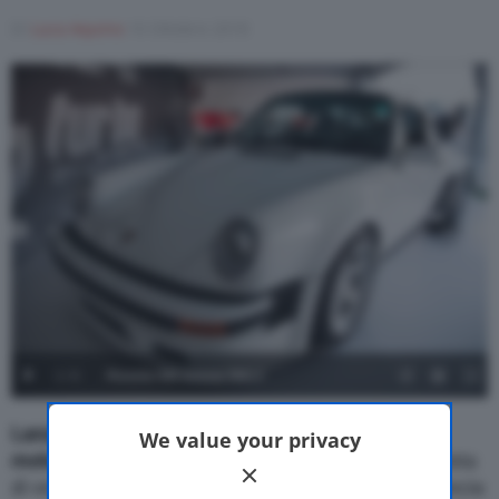
Di
Luca Aquino
10 Ottobre 2018
Motor Valley Fest
Varie
1
/
6
Porsche 930 motore TAG 2
Lanzante
costruirà 11
Porsche 930 Turbo
con un
We value your privacy
motore di Formula Uno
sotto il cofano. Lo specialista
di vetture speciali che collabora con McLaren si lancia