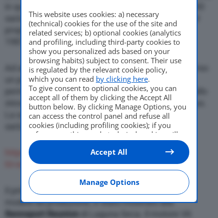
in questa nuova impresa. A spingere le Porsche 930
This website uses cookies: a) necessary
sarà infatti il vecchio
V6 TAG Turbo F1
. Si tratta del
(technical) cookies for the use of the site and
propulsore utilizzato dalle McLaren fra il 1984 e il
related services; b) optional cookies (analytics
1987.
and profiling, including third-party cookies to
show you personalized ads based on your
browsing habits) subject to consent. Their use
Ad annunciarlo è stato lo stesso Lanzante attraverso
is regulated by the relevant cookie policy,
which you can read
by clicking here
.
un post su
Instagram
. McLaren Racing ha dato il
To give consent to optional cookies, you can
permesso di costruire 11 ulteriori vetture spinte dallo
accept all of them by clicking the Accept All
stesso motore TAG F1 utilizzato all’epoca nel Circus.
button below. By clicking Manage Options, you
La scelta è caduta sulla Porsche 930 Turbo, che
can access the control panel and refuse all
cookies (including profiling cookies); if you
sarà spinta da un vero motore da Formula Uno.
refuse everything, only technical cookies will
be used by default. Here is the list of
providers
.
Accept All
https://www.instagram.com/p/BoOQLtkB0uv/?
Cookie consent will be stored and applied also
to the other websites of Editoriale Nazionale
hl=en&taken-by=the_real_lanzante
and their subdomains. By expressing your
choice on this site, you will therefore not be
Manage Options
asked again on other Editoriale Nazionale
Il primo prototipo, al quale si aggiungeranno gli 11
websites that use the same consent
modelli da produzione, è stato mostrato alla
management platform (CMP). You can still
Rennsport Reunion
di Laguna Seca. Il motore V6
modify or withdraw your choice at any time