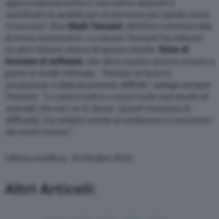
approvvigionamento e non siamo disposti a
sacrificare la qualità per un percorso più rapido verso
il mercato”
, dice
Mark Tennant
, direttore commerciale
di Ineos Automotive. Lo stesso Tennant ha indicato
un altro fattore chiave di questo ritardo:
finire di
lavorare al software
, che deve essere ancora messo a
punto in modo ottimale.
“Portare un’auto in
produzione è diabolicamente difficile”
, spiega sempre
Tennant,
“Lo sanno tutti e ci sono molti casi studio di
aziende che non ce la fanno. Quindi riconosco le
difficoltà, ma celebro anche la resilienza e il successo
dei nostri tecnici”
.
Ultima modifica: 18 Ottobre 2022
Altri Articoli: