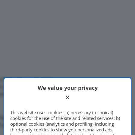
a ha presentato la sua
o per le gare in discesa.
We value your privacy
Di
Francesco Forni
Hyundai
Design Center
26 Agosto 2020
This website uses cookies: a) necessary (technical)
 logo della Casa sul lato:
cookies for the use of the site and related services; b)
optional cookies (analytics and profiling, including
5 gradi,
con le ruote
third-party cookies to show you personalized ads