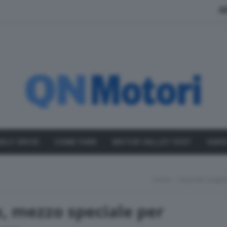
A
SELF DRIVE
COME FARE
MOTOR VALLEY FEST
VARI
Home
Hyundai Soapbox
, mezzo speciale per