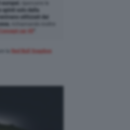
i europei
, ripercorre le
 spinti solo dalla
enivano utilizzati dai
cesa
, richiamando inoltre
Concept car 45
“
.
are la
Red Bull Soapbox