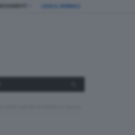
BBONAMENTI
LEGGI IL GIORNALE
E
, Mezzo Speciale Per Divertirsi In Discesa