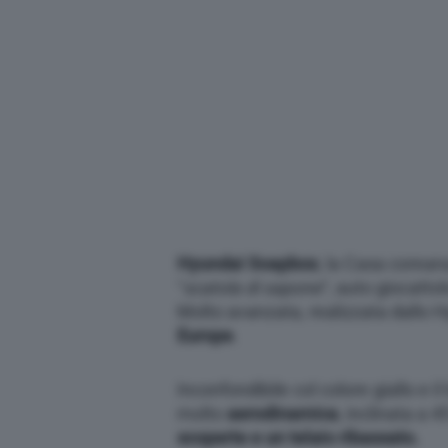
Hyundai Soapbox
, la Casa corean
“
scatola di sapone
“, auto giocattol
Molto avanzata, realizzata dallo 
Europe
.
Inconfondibile col colore giallo e il
molto
aerodinamica
,
inclinata a 4
scoperte e un telaio ribassato.