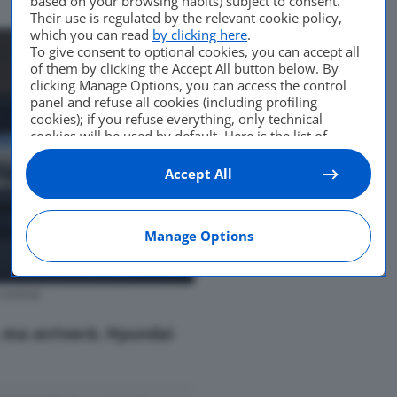
based on your browsing habits) subject to consent.
Their use is regulated by the relevant cookie policy,
which you can read
by clicking here
.
To give consent to optional cookies, you can accept all
of them by clicking the Accept All button below. By
clicking Manage Options, you can access the control
panel and refuse all cookies (including profiling
cookies); if you refuse everything, only technical
cookies will be used by default. Here is the list of
providers
. Cookie consent will be stored and applied
also to the other websites of Editoriale Nazionale and
Accept All
their subdomains. By expressing your choice on this
site, you will therefore not be asked again on other
Editoriale Nazionale websites that use the same
Manage Options
consent management platform (CMP). You can still
modify or withdraw your choice at any time through
the “Privacy Settings” section.
 coreana
 ma arriverà. Hyundai