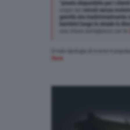
“presto disponibile per i client
origini dei
veicoli senza motore
gravità che tradizionalmente v
bambini lungo le strade in dis
una chiara somiglianza con la
Di tale tipologia di evento è popol
Race
.