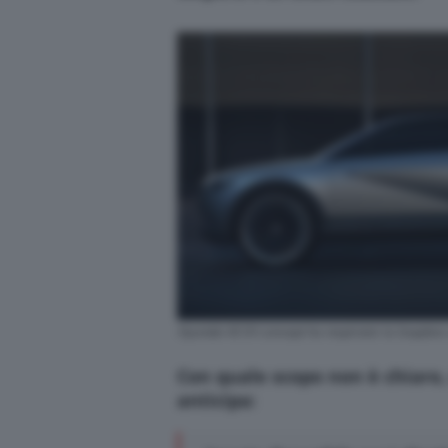
Hyundai 45 EV concept ha respirator la Soapbox
Con quale scopo non è chiaro,
anticipa: