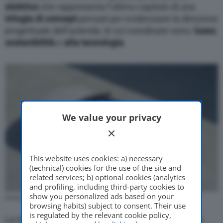
elettrico
che rappresenta l’ultimo capitolo di una
trilogia di concept
pensati per evidenziare la direzione
progettuale dell’azienda, le cui coordinate sono:
lusso
,
sostenibilità
e
alta tecnologia
.
We value your privacy
This website uses cookies: a) necessary
(technical) cookies for the use of the site and
related services; b) optional cookies (analytics
and profiling, including third-party cookies to
show you personalized ads based on your
Genesis X Convertible (Foto: Genesis)
browsing habits) subject to consent. Their use
is regulated by the relevant cookie policy,
La X Convertible segue dunque la coupé due porte