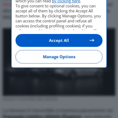
which you can read
by clicking here
.
Genesis X Concept
, svelata nel 2021, e la elettrica ad
To give consent to optional cookies, you can
alte prestazioni
Genesis X Speedium Coupé
, che ha
accept all of them by clicking the Accept All
button below. By clicking Manage Options, you
debuttato a New York lo scorso aprile.
can access the control panel and refuse all
cookies (including profiling cookies); if you
refuse everything, only technical cookies will
be used by default. Here is the list of
providers
.
Accept All
Cookie consent will be stored and applied also
to the other websites of Editoriale Nazionale
and their subdomains. By expressing your
choice on this site, you will therefore not be
Manage Options
asked again on other Editoriale Nazionale
websites that use the same consent
management platform (CMP). You can still
modify or withdraw your choice at any time
through the “Privacy Settings” section.
Genesis X Convertible (Foto: Genesis)
La Genesis X Convertible si inserisce pienamente nel
linguaggio estetico Athletic Elegance
, vero leitmotiv