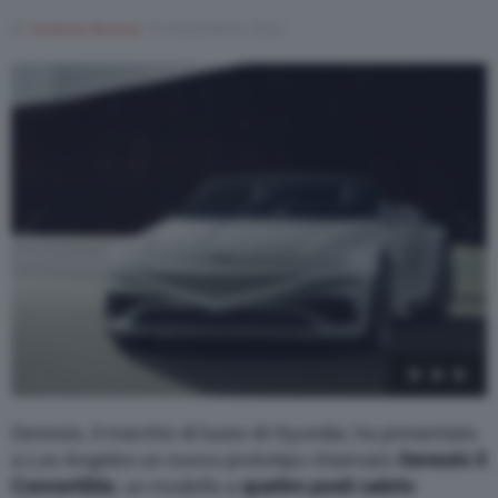
Di
Andrea Bressa
16 Novembre 2022
Varie
1
/
7
Genesis, il marchio di lusso di Hyundai, ha presentato
a Los Angeles un nuovo prototipo chiamato
Genesis X
Convertible
, un modello a
quattro posti cabrio