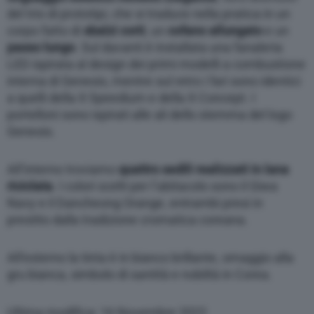
del trio di prototipi, che si traduce nella pratica in un
corpo fatto di
sbalzi corti
, un
cofano allungato
e un
passo lungo
. Sul davanti è installata una fanaleria
LED ispirata al design dei primi modelli a combustione
interna di Genesis, mentre sul retro i fari sono identici
a quelli della X Speedium e della X Concept. I
portelloni sono ispirati alle ali dello stemma del logo
Genesis.
All’interno troviamo
quattro sedili realizzati in lana
riciclata
. I colori scelti per l’abitacolo sono il Giwa
Navy e il Dancheong Orange, entrambi presi in
prestito dalla tradizione cromatica coreana.
All’esterno la tinta è in bianco brillante, omaggio alla
gru bianca, simbolo di santità e nobiltà in Corea.
Ultima modifica: 16 Novembre 2022