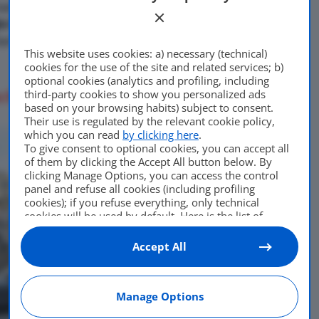
ario,
alla presenza del
o Mattarella
e dei massimi
aliane e del Comune
This website uses cookies: a) necessary (technical)
cookies for the use of the site and related services; b)
optional cookies (analytics and profiling, including
third-party cookies to show you personalized ads
foto ufficiali
based on your browsing habits) subject to consent.
Their use is regulated by the relevant cookie policy,
which you can read
by clicking here
.
To give consent to optional cookies, you can accept all
of them by clicking the Accept All button below. By
clicking Manage Options, you can access the control
panel and refuse all cookies (including profiling
cookies); if you refuse everything, only technical
cookies will be used by default. Here is the list of
providers
. Cookie consent will be stored and applied
also to the other websites of Editoriale Nazionale and
Accept All
their subdomains. By expressing your choice on this
site, you will therefore not be asked again on other
Editoriale Nazionale websites that use the same
Manage Options
consent management platform (CMP). You can still
modify or withdraw your choice at any time through