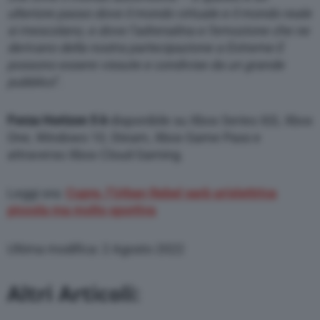
ulteriore passo dove il mondo virtuale e il mondo reale
si mescolano, e dove l’adrenalina e l’emozione che ne
derivano della nostra partecipazione a Extreme E
possono essere vissute e condivise da un grande
pubblico
”.
Forza Horizon 5 è
disponibile su Xbox Series X|S, Xbox
One, Windows 10, Steam, Xbox Game Pass e
attraverso Xbox Cloud Gaming.
Leggi ora:
Cupra, l’Urban Rebel sarà un’elettrica
piccola ma molto sportiva
Ultima modifica: 2 Agosto 2022
Altri Articoli: