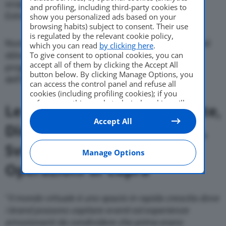
scoprire sia il marchio Cupra che il campionato
and profiling, including third-party cookies to
Extreme E da una nuova prospettiva.
show you personalized ads based on your
browsing habits) subject to consent. Their use
is regulated by the relevant cookie policy,
Nuove sfide attendono i giocatori che potranno così
which you can read
by clicking here
.
To give consent to optional cookies, you can
sbloccare varianti uniche che li aiuteranno a
accept all of them by clicking the Accept All
progredire e acquisire oggetti collezionabili
button below. By clicking Manage Options, you
dell’Extreme E.
can access the control panel and refuse all
cookies (including profiling cookies); if you
refuse everything, only technical cookies will
Le parole di
Antonino Labate
,
be used by default. Here is the list of
providers
.
Accept All
Cookie consent will be stored and applied also
Direttore Globale Strategia,
to the other websites of Editoriale Nazionale
and their subdomains. By expressing your
Sviluppo Business e
choice on this site, you will therefore not be
Manage Options
asked again on other Editoriale Nazionale
Operazioni di Cupra
websites that use the same consent
management platform (CMP). You can still
modify or withdraw your choice at any time
“
Il mondo virtuale è uno spazio in rapida crescita dove
through the “Privacy Settings” section.
i brand possono ospitare eventi ed esperienze
emozionanti da condividere che prima erano