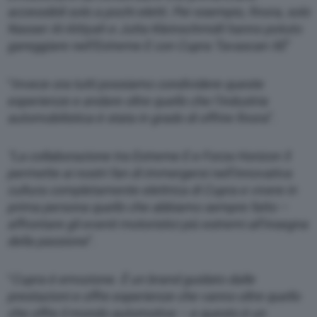
accessibili solo a pochi eletti. Per esempio, finora, solo
Nasser Al-Attiyah e Jutta Kleinschmidt hanno potuto
gareggiare nell’Extreme E con Cupra Tavascan XE
”
“
Invece ora tutti possiamo condividere queste
esperienze e andare oltre quello che l’industria
automobilistica è stata in grado di offrire finora
”.
“La collaborazione tra Extreme E e Forza Horizon 5
permette ai nostri fan di immergersi nell’innovativa
cultura completamente elettrica di Cupra e vivere in
prima persona quello che abbiamo sempre fatto –
affrontare gli eventi motoristici più estremi all’insegna
della passione
”.
“
Cupra è emozione. È un brand guidato dalle
prestazioni e offre esperienze che vanno oltre quello
che offre il mondo automotive – e questo è un