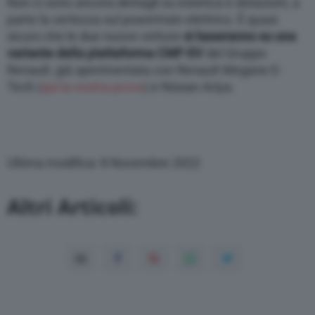
Non ci sono ancora dettagli su estetica e dotazioni, a
parte la certezza sul powertrain elettrico. È quasi
sicuro che le due nuove vetture
si baseranno su una
variante della piattaforma CMF-EV
del Gruppo
Renault, già sperimentata con Renault Megane E-
Tech (
qui la nostra prova
) e Nissan Ariya.
Ultima modifica: 8 Novembre 2022
Altri Articoli: