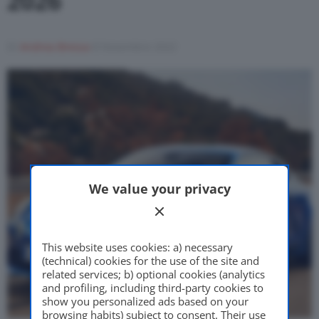
2026
Motor Valley Fest
Di
Andrea Bressa
8 Novembre 2022
Varie
We value your privacy
This website uses cookies: a) necessary
(technical) cookies for the use of the site and
related services; b) optional cookies (analytics
and profiling, including third-party cookies to
show you personalized ads based on your
browsing habits) subject to consent. Their use