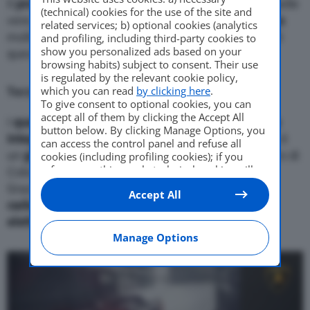
Il
prototipo
anticipa le supersportive elettriche. Quelle
(technical) cookies for the use of the site and
vere, non con l’autonomia col contagocce. La
linea
related services; b) optional cookies (analytics
molto
ardita
è forse la parte meno
stupefacente
di
and profiling, including third-party cookies to
show you personalized ads based on your
questa vetrina speciale.
browsing habits) subject to consent. Their use
is regulated by the relevant cookie policy,
Terzo Millennio cambia i riferimenti
which you can read
by clicking here
.
To give consent to optional cookies, you can
accept all of them by clicking the Accept All
I
quattro
motori
sono nelle
ruote
. Per una
trazione
button below. By clicking Manage Options, you
integrale
davvero speciale. La carrozzeria di fatto è
can access the control panel and refuse all
un
grande accumulatore
. Una sorta di geniale uovo di
cookies (including profiling cookies); if you
refuse everything, only technical cookies will
Colombo, la
carrozzeria è la batteria
, la contiene.
be used by default. Here is the list of
providers
.
Grazie alla struttura realizzata in
nanotubi in
Accept All
Cookie consent will be stored and applied also
carbonio
. In grado di
immagazzinare l’energia
to the other websites of Editoriale Nazionale
elettrica
assieme a un
supercondesantore
.
and their subdomains. By expressing your
choice on this site, you will therefore not be
Manage Options
asked again on other Editoriale Nazionale
websites that use the same consent
management platform (CMP). You can still
modify or withdraw your choice at any time
through the “Privacy Settings” section.