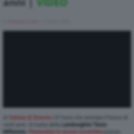
anni |
VIDEO
Varie
Di
Francesco Forni
15 Marzo 2018
Al
Salone di Ginevra
c’è l’auto che anticipa il futuro di
venti anni. Si tratta della
Lamborghini Terzo
Millennio
.
Presentata lo scorso novembre
presso