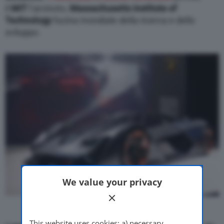
il
MIT
l’arcinoto,
Massachusetts Institute of
Technology
fucina mondiale della ricerca e dello
sviluppo.
We value your privacy
This website uses cookies: a) necessary