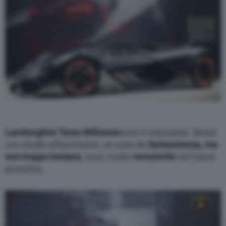
Lamborghini Terzo Millennio
non è marciante. Resta
uno studio affascinante, un auto da
fantascienza, ma
non troppo lontana
. Anzi, molto
verosimile
nel futuro
prossimo.