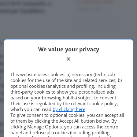
Di
Francesco Forni
ere il SUV compatto, o
3 Marzo 2017
tanti per il pubblico
otidiano.net/wp-content/uploads/Fiat-500X-S-
li
We value your privacy
e volumi,
S-Design
a
dicata
Grigio
ra a sviluppo orizzontale
This website uses cookies: a) necessary (technical)
, che abbraccia il frontale
cookies for the use of the site and related services; b)
on
tecnologia Bi-Xeno
,
optional cookies (analytics and profiling, including
third-party cookies to show you personalized ads
I dettagli “Piano Black”
based on your browsing habits) subject to consent.
d’aria e caratterizzano le
Their use is regulated by the relevant cookie policy,
which you can read
by clicking here
.
To give consent to optional cookies, you can accept all
of them by clicking the Accept All button below. By
lio diamantato. Ci sono
clicking Manage Options, you can access the control
le maniglie in tinta
panel and refuse all cookies (including profiling