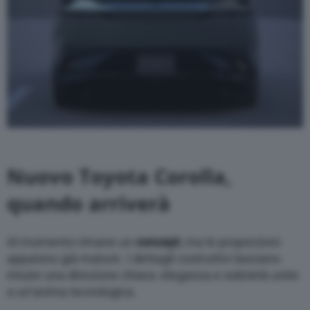
Nuovo Toyota Corolla,
quando arriverà
Al momento rimane un
concept
, ma le proporzioni
appaiono già mature. I dettagli costruttivi lasciano
intuire una direzione chiara: eleganza e sobrietà unite
a un’anima tecnologica.