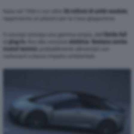
Nata nel 1966 e con oltre
50 milioni di unità vendute
,
rappresenta un pilastro per la Casa giapponese.
Il concept anticipa una gamma ampia, dall’
ibrido full
al
plug-in
, fino alla versione
elettrica
.
Restano anche
motori termici
, probabilmente alimentati con
carburanti a basso impatto ambientale.