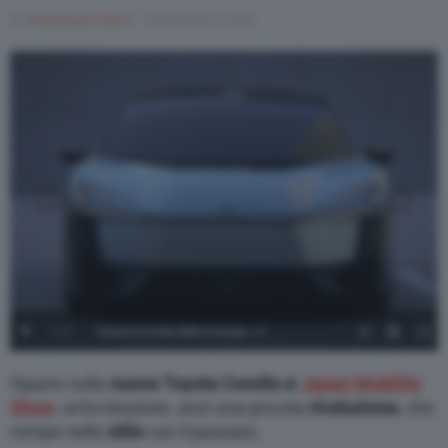
Di
Francesco Forni
1 Novembre 2025
1
/
5
Toyota Corolla 2026 Concept - 4
Sipario sulla
nuova Toyota Corolla s
l
Japan Mobility
Show
, un’evoluzione, anzi una piccola
rivoluzione
, che
rompe nello
stile
con il passato.