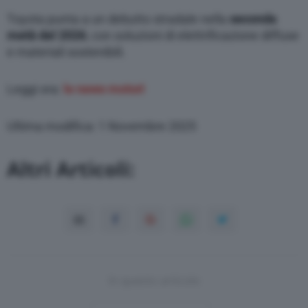
Toyota punta a un debutto stradale nella
seconda
metà del 2026
, con soluzioni di elettrificazione diffuse
e materiali sostenibili.
Leggi ora:
le news motori
Ultima modifica: 1 Novembre 2025
Altri Articoli:
In questo articolo