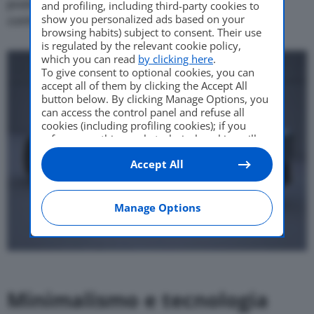
posteriore del tetto resta opaca, accentuando il
and profiling, including third-party cookies to
show you personalized ads based on your
contrasto visivo.
browsing habits) subject to consent. Their use
is regulated by the relevant cookie policy,
which you can read
by clicking here
.
To give consent to optional cookies, you can
accept all of them by clicking the Accept All
button below. By clicking Manage Options, you
can access the control panel and refuse all
cookies (including profiling cookies); if you
refuse everything, only technical cookies will
be used by default. Here is the list of
providers
.
Accept All
Cookie consent will be stored and applied also
to the other websites of Editoriale Nazionale
and their subdomains. By expressing your
choice on this site, you will therefore not be
Manage Options
asked again on other Editoriale Nazionale
websites that use the same consent
management platform (CMP). You can still
modify or withdraw your choice at any time
through the “Privacy Settings” section.
Minimalismo e tecnologia