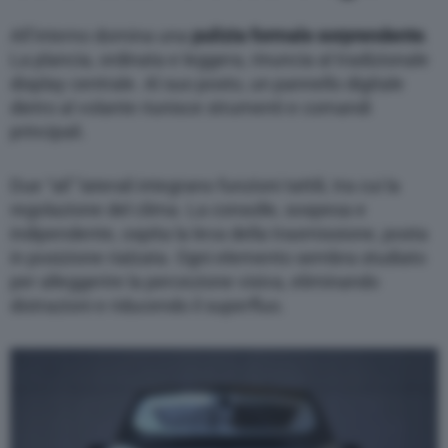
All’interno domina una
pulizia formale sorprendente
.
La plancia, ordinata e leggera, rinuncia al tradizionale
display centrale. Al suo posto, un pannello digitale
dietro al volante riunisce strumenti e comandi
principali.
Due “ali” laterali integrano funzioni tattili, tra cui la
regolazione del clima. La consolle, sospesa e
indipendente, ospita la leva della trasmissione, posta
in posizione rialzata. Ogni elemento sembra studiato
per alleggerire la percezione visiva, eliminando
distrazioni e riducendo il superfluo.