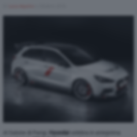
Di
Luca Aquino
2 Ottobre 2018
Varie
Al Salone di Parigi,
Hyundai
celebra in anteprima