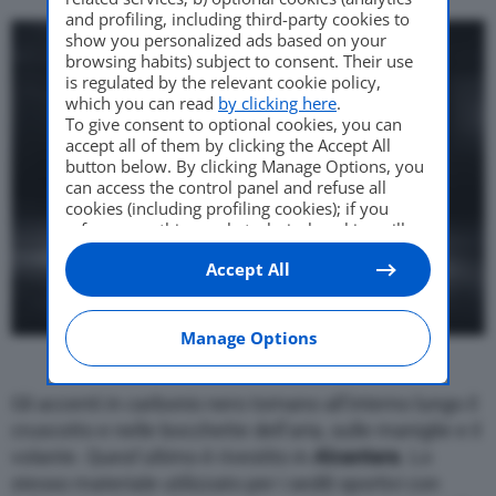
and profiling, including third-party cookies to
show you personalized ads based on your
browsing habits) subject to consent. Their use
is regulated by the relevant cookie policy,
which you can read
by clicking here
.
To give consent to optional cookies, you can
accept all of them by clicking the Accept All
button below. By clicking Manage Options, you
can access the control panel and refuse all
cookies (including profiling cookies); if you
refuse everything, only technical cookies will
be used by default. Here is the list of
providers
.
Accept All
Cookie consent will be stored and applied also
to the other websites of Editoriale Nazionale
and their subdomains. By expressing your
choice on this site, you will therefore not be
Manage Options
asked again on other Editoriale Nazionale
websites that use the same consent
management platform (CMP). You can still
Gli accenti in carbonio nero tornano all’interno lungo il
modify or withdraw your choice at any time
cruscotto e nelle bocchette dell’aria, sulle maniglie e il
through the “Privacy Settings” section.
volante. Quest’ultimo è rivestito in
Alcantara
. Lo
stesso materiale utilizzato per i sedili sportivi con