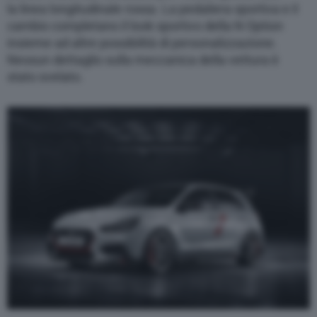
la linea longitudinale rossa. La pedaliera sportiva e il
cambio completano il look sportivo della N Option
insieme ad altre possibilità di personalizzazione.
Nessun dettaglio sulla meccanica della vettura è
stato svelato.