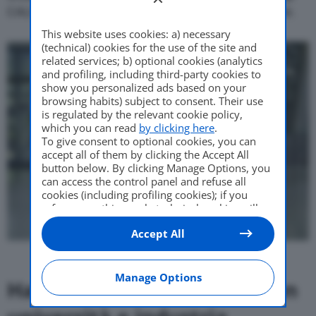
CALMANTECH, specializzata in soluzioni robotiche.
This website uses cookies: a) necessary
(technical) cookies for the use of the site and
related services; b) optional cookies (analytics
and profiling, including third-party cookies to
show you personalized ads based on your
browsing habits) subject to consent. Their use
is regulated by the relevant cookie policy,
which you can read
by clicking here
.
To give consent to optional cookies, you can
accept all of them by clicking the Accept All
button below. By clicking Manage Options, you
can access the control panel and refuse all
cookies (including profiling cookies); if you
refuse everything, only technical cookies will
be used by default. Here is the list of
providers
.
Accept All
Cookie consent will be stored and applied also
to the other websites of Editoriale Nazionale
and their subdomains. By expressing your
choice on this site, you will therefore not be
Manage Options
Hankook, collaborazioni con
asked again on other Editoriale Nazionale
websites that use the same consent
management platform (CMP). You can still