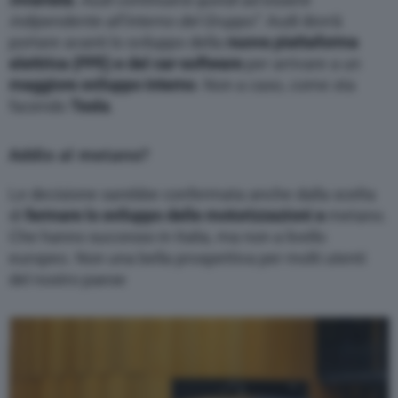
indipendente all’interno del Gruppo”.
Audi dovrà
portare avanti lo sviluppo della
nuova piattaforma
elettrica (PPE) e del car-software
per arrivare a un
maggiore sviluppo interno
. Non a caso, come sta
facendo
Tesla
.
Addio al metano?
Le decisione sarebbe confermata anche dalla scelta
di
fermare lo sviluppo delle motorizzazioni a
metano.
Che hanno successo in Italia, ma non a livello
europeo. Non una bella prospettiva per molti utenti
del nostro paese