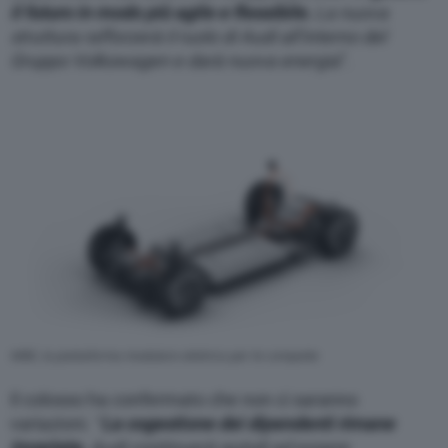
il futuro in modo più agile e flessibile.
La nuova
struttura rafforzerà il ruolo di Audi all’interno del
Gruppo Volkswagen e darà nuova energia
”.
MBE, la piattaforma modulare elettrica per le compatte
Il colosso ha confermato che non ci saranno
variazioni. “
La cogestione dei dipendenti rimane
invariata.
Audi continuerà quindi ad essere