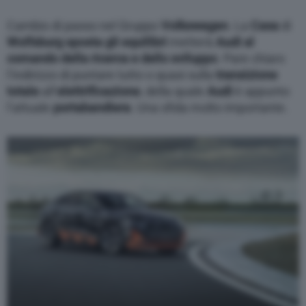
Cambio di passo nel Gruppo
Volkswagen
. La
Casa
di
Wolfsburg
sposta gli equilibri
metterà
Audi al
comando della ricerca e dello sviluppo
. Pare chiaro
l’indirizzo di puntare tutto o quasi sulla
transizione
totale
all’
elettrificazione
, della quale
Audi
è appunto
l’attuale
portabandiera
. Una sfida molto importante.