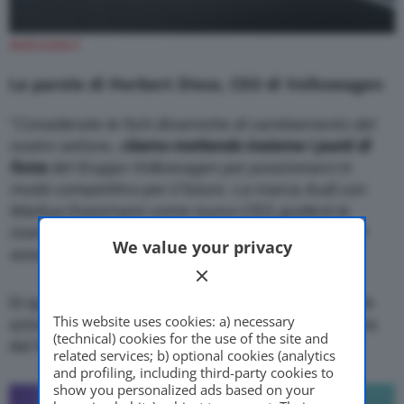
Audi e-tron S
Le parole di Herbert Diess, CEO di Volkswagen
“
Considerate le forti dinamiche di cambiamento del
nostro settore, s
tiamo mettendo insieme i punti di
forza
del Gruppo Volkswagen per posizionarci in
modo competitivo per il futuro. La marca Audi con
Markus Duesmann come nuovo CEO, guiderà la
ricerca e sviluppo del Gruppo Volkswagen e quindi
We value your privacy
assumerà rapidamente la leadership tecnica
”.
Di questa manovra fa parte il rilevamento di tutte le
This website uses cookies: a) necessary
azioni di Audi da parte di VW, portando
la sua quota
(technical) cookies for the use of the site and
dal 99,64% al 100%.
related services; b) optional cookies (analytics
and profiling, including third-party cookies to
show you personalized ads based on your