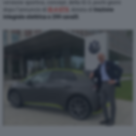
versione sportiva, concept, della ID.3, pochi giorni
dopo l’annuncio di
ID.4 GTX
, dotata di
trazione
integrale elettrica e 299 cavalli
.