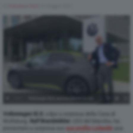
Di
Francesco Forni
23 Maggio 2021
1
/
7
Volkswagen ID.X, sportiva elettrica da 333
cavalli - 7
Volkswagen ID.X
, colpo a sorpresa della Casa di
Wolfsburg.
Ralf Brandstätter
, CEO del Marchio, ha
presentato a sorpresa suo
suo profilo LinkedIn
una