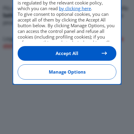
is regulated by the relevant cookie policy,
Più potente e veloce, ma più agile. ID.X è dotata della
which you can read
by clicking here
.
To give consent to optional cookies, you can
batteria più capiente
a
77 kWh (
82 kWh “lordi”), ma
accept all of them by clicking the Accept All
pesa ben
200 kg in meno.
button below. By clicking Manage Options, you
can access the control panel and refuse all
cookies (including profiling cookies); if you
Leggi ora:
Volkswagen ID.4 GTX, trazione integrale
refuse everything, only technical cookies will
elettrica e più potenza
be used by default. Here is the list of
providers
.
Accept All
Cookie consent will be stored and applied also
to the other websites of Editoriale Nazionale
and their subdomains. By expressing your
choice on this site, you will therefore not be
Manage Options
asked again on other Editoriale Nazionale
websites that use the same consent
management platform (CMP). You can still
modify or withdraw your choice at any time
through the “Privacy Settings” section.