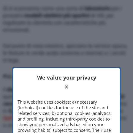
ID.X si presenta come una sorta di
laboratorio
per i
prossimi
modelli elettrici più sportivi
di VW, per
ingolosire la clientela con caratteristiche più
emozionali.
Dal punto di vista estetico, spiccano la vernice opaca,
le finiture in verde acido (esterne e interne) e i cerchi
in lega.
Più potente, veloce e leggera
We value your privacy
Il
doppio motore
elettrico, anteriore e posteriore,
quindi
trazione integrale
, aumenta la potenza a
333
This website uses cookies: a) necessary
cavalli
. L’
accelerazione da 0 a 100 km/h
si completa
(technical) cookies for the use of the site and
in
5,3 secondi
. Dispone anche del
Drift Mode
, come
related services; b) optional cookies (analytics
Golf R a benzina
, per innescare sovrasterzi e traversi
and profiling, including third-party cookies to
show you personalized ads based on your
a zero emissioni.
browsing habits) subject to consent. Their use